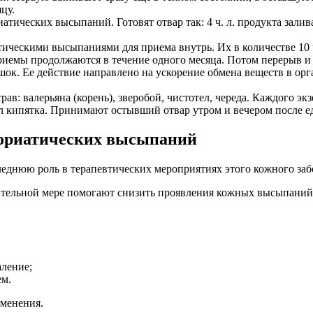
цу.
тических высыпаний. Готовят отвар так: 4 ч. л. продукта залив
ческими высыпаниями для приема внутрь. Их в количестве 10 ч л
приемы продолжаются в течение одного месяца. Потом перерыв и
шок. Ее действие направлено на ускорение обмена веществ в орга
в: валерьяна (корень), зверобой, чистотел, череда. Каждого экз
 мл кипятка. Принимают остывший отвар утром и вечером после е
сориатических высыпаний
следнюю роль в терапевтических мероприятиях этого кожного забол
ительной мере помогают снизить проявления кожных высыпаний
аление;
ем.
именения.