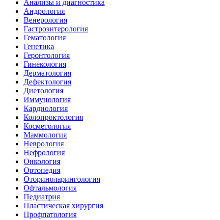
Анализы и диагностика
Андрология
Венерология
Гастроэнтерология
Гематология
Генетика
Геронтология
Гинекология
Дерматология
Дефектология
Диетология
Иммунология
Кардиология
Колопроктология
Косметология
Маммология
Неврология
Нефрология
Онкология
Ортопедия
Оториноларингология
Офтальмология
Педиатрия
Пластическая хирургия
Профпатология