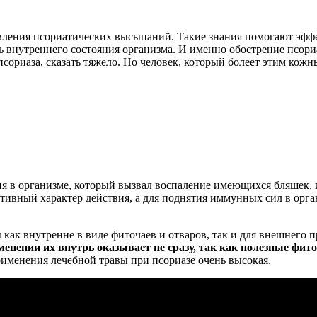
ления псориатических высыпаний. Такие знания помогают эффек
ль внутреннего состояния организма. И именно обострение псори
сориаза, сказать тяжело. Но человек, который болеет этим кож
ния в организме, который вызвал воспаление имеющихся бляшек,
дативный характер действия, а для поднятия иммунных сил в орг
как внутренне в виде фиточаев и отваров, так и для внешнего п
енении их внутрь оказывает не сразу, так как полезные фит
рименения лечебной травы при псориазе очень высокая.