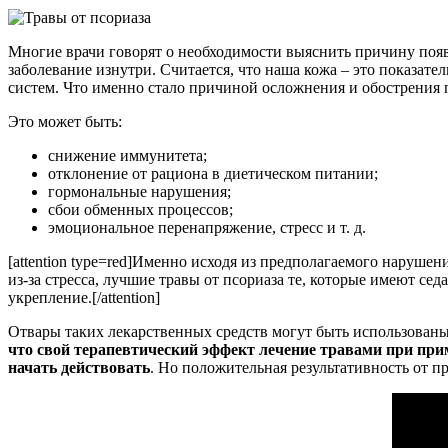
Многие врачи говорят о необходимости выяснить причину появ
заболевание изнутри. Считается, что наша кожа – это показате
систем. Что именно стало причиной осложнения и обострения п
Это может быть:
снижение иммунитета;
отклонение от рациона в диетическом питании;
гормональные нарушения;
сбои обменных процессов;
эмоциональное перенапряжение, стресс и т. д.
[attention type=red]Именно исходя из предполагаемого наруше
из-за стресса, лучшие травы от псориаза те, которые имеют се
укрепление.[/attention]
Отвары таких лекарственных средств могут быть использованы 
что свой терапевтический эффект лечение травами при прим
начать действовать
. Но положительная результативность от п