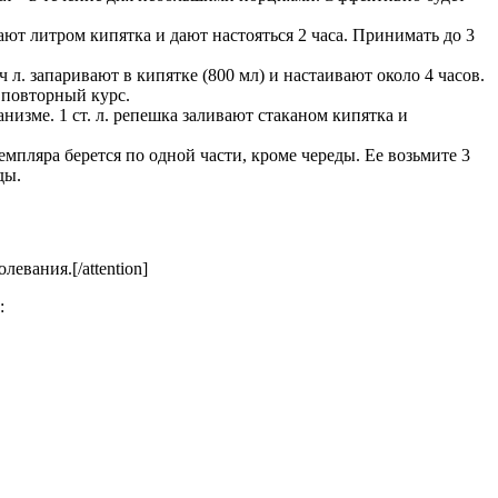
ают литром кипятка и дают настояться 2 часа. Принимать до 3
. запаривают в кипятке (800 мл) и настаивают около 4 часов.
 повторный курс.
низме. 1 ст. л. репешка заливают стаканом кипятка и
емпляра берется по одной части, кроме череды. Ее возьмите 3
ды.
евания.[/attention]
: