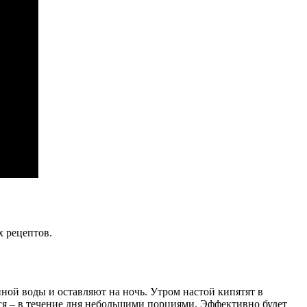
х рецептов.
нной воды и оставляют на ночь. Утром настой кипятят в
юся – в течение дня небольшими порциями. Эффективно будет