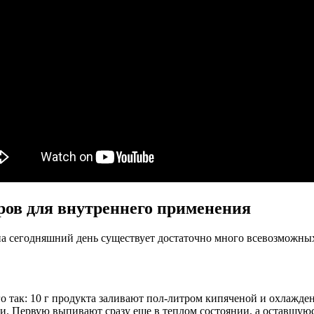
ров для внутреннего применения
 на сегодняшний день существует достаточно много всевозможны
го так: 10 г продукта заливают пол-литром кипяченой и охлажде
сти. Первую выпивают сразу еще в теплом состоянии, а оставшу