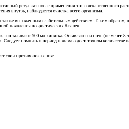
тивный результат после применения этого лекарственного раст
тения внутрь, наблюдается очистка всего организма.
а также выраженным слабительным действием. Таким образом, п
иной появления псориатических бляшек.
казон заливают 500 мл кипятка. Оставляют на ночь (не менее 8 ч
 Следует помнить в период приема о достаточном количестве во
еет свои противопоказания: