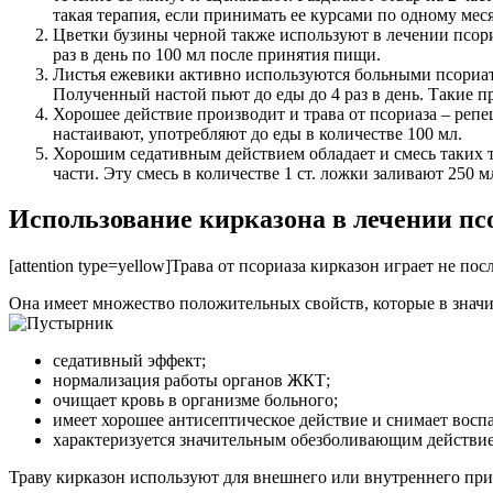
такая терапия, если принимать ее курсами по одному меся
Цветки бузины черной также используют в лечении псориа
раз в день по 100 мл после принятия пищи.
Листья ежевики активно используются больными псориати
Полученный настой пьют до еды до 4 раз в день. Такие 
Хорошее действие производит и трава от псориаза – репе
настаивают, употребляют до еды в количестве 100 мл.
Хорошим седативным действием обладает и смесь таких тра
части. Эту смесь в количестве 1 ст. ложки заливают 250
Использование кирказона в лечении п
[attention type=yellow]Трава от псориаза кирказон играет не по
Она имеет множество положительных свойств, которые в знач
седативный эффект;
нормализация работы органов ЖКТ;
очищает кровь в организме больного;
имеет хорошее антисептическое действие и снимает восп
характеризуется значительным обезболивающим действи
Траву кирказон используют для внешнего или внутреннего пр