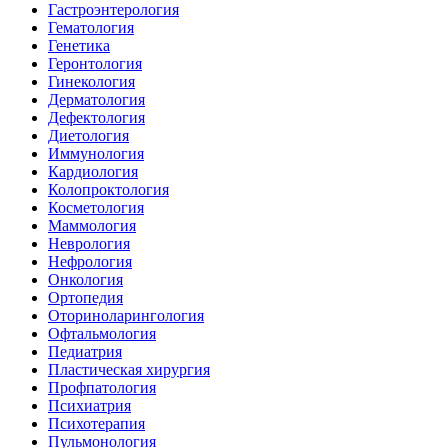
Гастроэнтерология
Гематология
Генетика
Геронтология
Гинекология
Дерматология
Дефектология
Диетология
Иммунология
Кардиология
Колопроктология
Косметология
Маммология
Неврология
Нефрология
Онкология
Ортопедия
Оториноларингология
Офтальмология
Педиатрия
Пластическая хирургия
Профпатология
Психиатрия
Психотерапия
Пульмонология