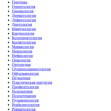
Генетика
Геронтология
Гинекология
Дерматология
Дефектология
Диетология
Иммунология
Кардиология
Колопроктология
Косметология
Маммология
Неврология
Нефрология
Онкология
Ортопедия
Оториноларингология
Офтальмология
Педиатрия
Пластическая хирургия
Профпатология
Психиатрия
Психотерапия
Пульмонология
Реабилитология
Ревматология