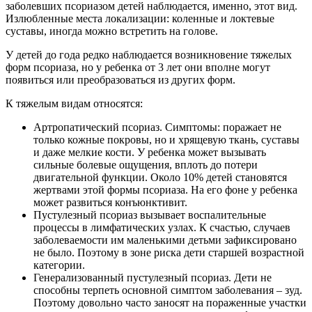
заболевших псориазом детей наблюдается, именно, этот вид.
Излюбленные места локализации: коленные и локтевые
суставы, иногда можно встретить на голове.
У детей до года редко наблюдается возникновение тяжелых
форм псориаза, но у ребенка от 3 лет они вполне могут
появиться или преобразоваться из других форм.
К тяжелым видам относятся:
Артропатический псориаз. Симптомы: поражает не
только кожные покровы, но и хрящевую ткань, суставы
и даже мелкие кости. У ребенка может вызывать
сильные болевые ощущения, вплоть до потери
двигательной функции. Около 10% детей становятся
жертвами этой формы псориаза. На его фоне у ребенка
может развиться конъюнктивит.
Пустулезный псориаз вызывает воспалительные
процессы в лимфатических узлах. К счастью, случаев
заболеваемости им маленькими детьми зафиксировано
не было. Поэтому в зоне риска дети старшей возрастной
категории.
Генерализованный пустулезный псориаз. Дети не
способны терпеть основной симптом заболевания – зуд.
Поэтому довольно часто заносят на пораженные участки