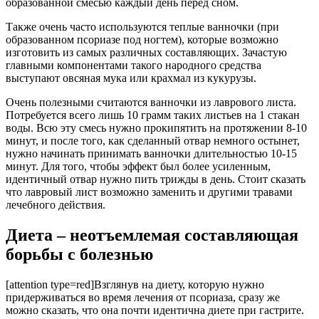
образованной смесью каждый день перед сном.
Также очень часто используются теплые ванночки (при
образованном псориазе под ногтем), которые возможно
изготовить из самых различных составляющих. Зачастую
главными компонентами такого народного средства
выступают овсяная мука или крахмал из кукурузы.
Очень полезными считаются ванночки из лаврового листа.
Потребуется всего лишь 10 грамм таких листьев на 1 стакан
воды. Всю эту смесь нужно прокипятить на протяжении 8-10
минут, и после того, как сделанный отвар немного остынет,
нужно начинать принимать ванночки длительностью 10-15
минут. Для того, чтобы эффект был более усиленным,
идентичный отвар нужно пить трижды в день. Стоит сказать
что лавровый лист возможно заменить и другими травами
лечебного действия.
Диета – неотъемлемая составляющая
борьбы с болезнью
[attention type=red]Взглянув на диету, которую нужно
придерживаться во время лечения от псориаза, сразу же
можно сказать, что она почти идентична диете при гастрите.