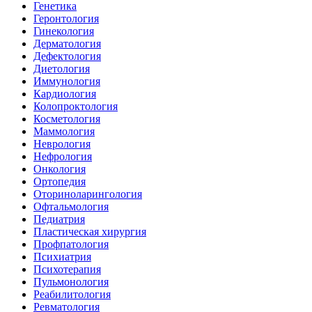
Генетика
Геронтология
Гинекология
Дерматология
Дефектология
Диетология
Иммунология
Кардиология
Колопроктология
Косметология
Маммология
Неврология
Нефрология
Онкология
Ортопедия
Оториноларингология
Офтальмология
Педиатрия
Пластическая хирургия
Профпатология
Психиатрия
Психотерапия
Пульмонология
Реабилитология
Ревматология