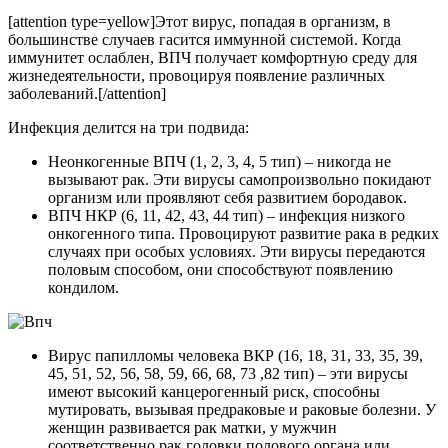
[attention type=yellow]Этот вирус, попадая в организм, в
большинстве случаев гасится иммунной системой. Когда
иммунитет ослаблен, ВПЧ получает комфортную среду для
жизнедеятельности, провоцируя появление различных
заболеваний.[/attention]
Инфекция делится на три подвида:
Неонкогенные ВПЧ (1, 2, 3, 4, 5 тип) – никогда не
вызывают рак. Эти вирусы самопроизвольно покидают
организм или проявляют себя развитием бородавок.
ВПЧ НКР (6, 11, 42, 43, 44 тип) – инфекция низкого
онкогенного типа. Провоцируют развитие рака в редких
случаях при особых условиях. Эти вирусы передаются
половым способом, они способствуют появлению
кондилом.
Вирус папилломы человека ВКР (16, 18, 31, 33, 35, 39,
45, 51, 52, 56, 58, 59, 66, 68, 73 ,82 тип) – эти вирусы
имеют высокий канцерогенный риск, способны
мутировать, вызывая предраковые и раковые болезни. У
женщин развивается рак матки, у мужчин
соответственно рак головки полового органа или