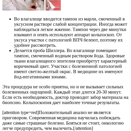
Во влагалище вводится тампон из марли, смоченный в
уксусном растворе слабой концентрации. Иногда может
наблюдаться легкое жжение. Тампон через две минутки
изымают и опять используют аппарат кольпоскоп. От
уксуса участки с патологией ВПЧ белеют, поэтому их
удобнее рассмотреть.
Делается проба Шиллера. Во влагалище помещают
тампон, смоченный водным раствором йода. Здоровые
ткани влагалищного эпителия приобретут характерный
коричневый цвет. Участки с болезненной патологией
имеют светло-желтый окрас. В медицине их именуют
йод-негативными зонами.
Эта процедура не особо приятна, но и не вызывает сильных
болезненных ощущений. Каждый этап длится 20-30 минут.
Если есть необходимость, доктор проводит забор материала на
биопсию. Кольпоскопия дает наиболее точные результаты.
[attention type=red]Положительный анализ не является
приговором. Современная медицина научилась побеждать
даже самые страшные болезни. Бояться не стоит, онкологию
легче предупредить, чем вылечить.[/attention]