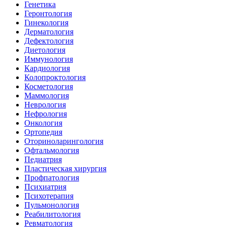
Генетика
Геронтология
Гинекология
Дерматология
Дефектология
Диетология
Иммунология
Кардиология
Колопроктология
Косметология
Маммология
Неврология
Нефрология
Онкология
Ортопедия
Оториноларингология
Офтальмология
Педиатрия
Пластическая хирургия
Профпатология
Психиатрия
Психотерапия
Пульмонология
Реабилитология
Ревматология