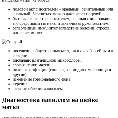
на шейке матки, являются:
половой акт с носителем – оральный, генитальный или
анальный. Заразиться можно даже через поцелуй;
бытовые контакты с носителем, начиная с пользования
его средствами гигиены и заканчивая рукопожатием;
ослабленный иммунитет вследствие болезни, стресса
или авитаминоза;
посещение общественных мест, таких как бассейны или
солярии;
дисбаланс влагалищной микрофлоры;
эрозия шейки матки;
половые инфекции (гонорея, хламидиоз, молочница и
другие);
изменение гормонального фона;
курение;
злоупотребление алкоголем
Диагностика папиллом на шейке
матки