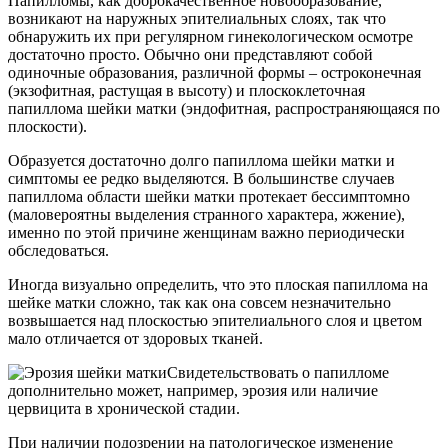
Папилломы, как доброкачественное новообразование,
возникают на наружных эпителиальных слоях, так что
обнаружить их при регулярном гинекологическом осмотре
достаточно просто. Обычно они представляют собой
одиночные образования, различной формы – остроконечная
(экзофитная, растущая в высоту) и плоскоклеточная
папиллома шейки матки (эндофитная, распространяющаяся по
плоскости).
Образуется достаточно долго папиллома шейки матки и
симптомы ее редко выделяются. В большинстве случаев
папиллома области шейки матки протекает бессимптомно
(маловероятны выделения странного характера, жжение),
именно по этой причине женщинам важно периодически
обследоваться.
Иногда визуально определить, что это плоская папиллома на
шейке матки сложно, так как она совсем незначительно
возвышается над плоскостью эпителиального слоя и цветом
мало отличается от здоровых тканей.
Свидетельствовать о папилломе
дополнительно может, например, эрозия или наличие
цервицита в хронической стадии.
При наличии подозрении на патологическое изменение