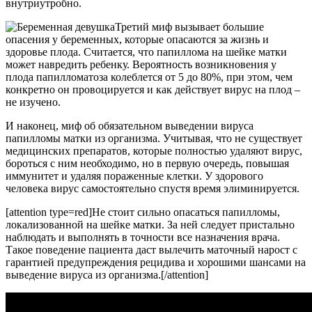
внутриутробно.
Третий миф вызывает большие
опасения у беременных, которые опасаются за жизнь и
здоровье плода. Считается, что папиллома на шейке матки
может навредить ребенку. Вероятность возникновения у
плода папилломатоза колеблется от 5 до 80%, при этом, чем
конкретно он провоцируется и как действует вирус на плод –
не изучено.
И наконец, миф об обязательном выведении вируса
папилломы матки из организма. Учитывая, что не существует
медицинских препаратов, которые полностью удаляют вирус,
бороться с ним необходимо, но в первую очередь, повышая
иммунитет и удаляя пораженные клетки. У здорового
человека вирус самостоятельно спустя время элиминируется.
[attention type=red]Не стоит сильно опасаться папилломы,
локализованной на шейке матки. За ней следует пристально
наблюдать и выполнять в точности все назначения врача.
Такое поведение пациента даст вылечить маточный нарост с
гарантией предупреждения рецидива и хорошими шансами на
выведение вируса из организма.[/attention]