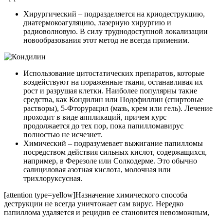
Хирургический – подразделяется на криодеструкцию,
диатермокоагуляцию, лазерную хирургию и
радиоволновую. В силу труднодоступной локализации
новообразования этот метод не всегда применим.
Использование цитостатических препаратов, которые
воздействуют на пораженные ткани, останавливая их
рост и разрушая клетки. Наиболее популярны такие
средства, как Кондилин или Подофиллин (спиртовые
растворы), 5-Фторурацил (мазь, крем или гель). Лечение
проходит в виде аппликаций, причем курс
продолжается до тех пор, пока папилломавирус
полностью не исчезнет.
Химический – подразумевает выжигание папилломы
посредством действия сильных кислот, содержащихся,
например, в Ферезоле или Солкодерме. Это обычно
салициловая азотная кислота, молочная или
трихлоруксусная.
[attention type=yellow]Назначение химического способа
деструкции не всегда уничтожает сам вирус. Нередко
папиллома удаляется и рецидив ее становится невозможным,