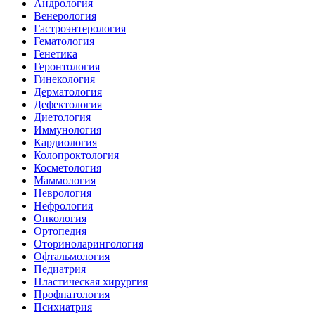
Андрология
Венерология
Гастроэнтерология
Гематология
Генетика
Геронтология
Гинекология
Дерматология
Дефектология
Диетология
Иммунология
Кардиология
Колопроктология
Косметология
Маммология
Неврология
Нефрология
Онкология
Ортопедия
Оториноларингология
Офтальмология
Педиатрия
Пластическая хирургия
Профпатология
Психиатрия