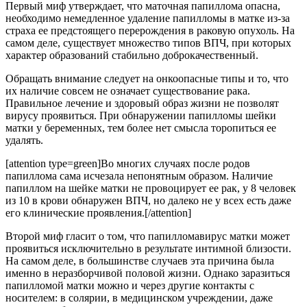
Первый миф утверждает, что маточная папиллома опасна,
необходимо немедленное удаление папилломы в матке из-за
страха ее предстоящего перерождения в раковую опухоль. На
самом деле, существует множество типов ВПЧ, при которых
характер образований стабильно доброкачественный.
Обращать внимание следует на онкоопасные типы и то, что
их наличие совсем не означает существование рака.
Правильное лечение и здоровый образ жизни не позволят
вирусу проявиться. При обнаружении папилломы шейки
матки у беременных, тем более нет смысла торопиться ее
удалять.
[attention type=green]Во многих случаях после родов
папиллома сама исчезала непонятным образом. Наличие
папиллом на шейке матки не провоцирует ее рак, у 8 человек
из 10 в крови обнаружен ВПЧ, но далеко не у всех есть даже
его клинические проявления.[/attention]
Второй миф гласит о том, что папилломавирус матки может
проявиться исключительно в результате интимной близости.
На самом деле, в большинстве случаев эта причина была
именно в неразборчивой половой жизни. Однако заразиться
папилломой матки можно и через другие контакты с
носителем: в солярии, в медицинском учреждении, даже