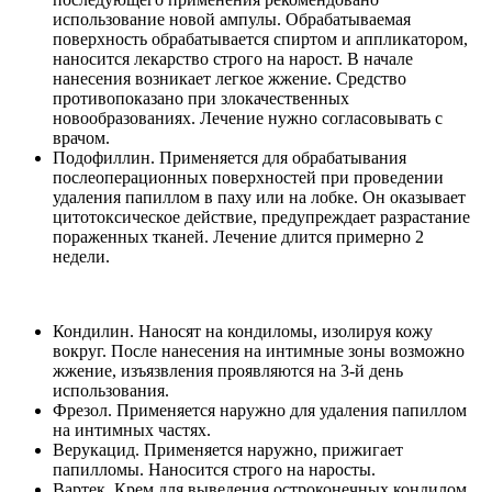
использование новой ампулы. Обрабатываемая
поверхность обрабатывается спиртом и аппликатором,
наносится лекарство строго на нарост. В начале
нанесения возникает легкое жжение. Средство
противопоказано при злокачественных
новообразованиях. Лечение нужно согласовывать с
врачом.
Подофиллин. Применяется для обрабатывания
послеоперационных поверхностей при проведении
удаления папиллом в паху или на лобке. Он оказывает
цитотоксическое действие, предупреждает разрастание
пораженных тканей. Лечение длится примерно 2
недели.
Кондилин. Наносят на кондиломы, изолируя кожу
вокруг. После нанесения на интимные зоны возможно
жжение, изъязвления проявляются на 3-й день
использования.
Фрезол. Применяется наружно для удаления папиллом
на интимных частях.
Верукацид. Применяется наружно, прижигает
папилломы. Наносится строго на наросты.
Вартек. Крем для выведения остроконечных кондилом.