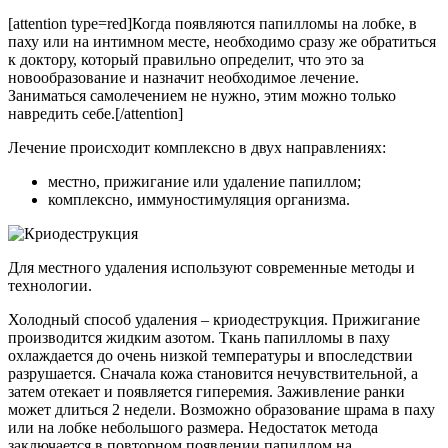
[attention type=red]Когда появляются папилломы на лобке, в
паху или на интимном месте, необходимо сразу же обратиться
к доктору, который правильно определит, что это за
новообразование и назначит необходимое лечение.
Заниматься самолечением не нужно, этим можно только
навредить себе.[/attention]
Лечение происходит комплексно в двух направлениях:
местно, прижигание или удаление папиллом;
комплексно, иммуностимуляция организма.
Для местного удаления используют современные методы и
технологии.
Холодный способ удаления – криодеструкция. Прижигание
производится жидким азотом. Ткань папилломы в паху
охлаждается до очень низкой температуры и впоследствии
разрушается. Сначала кожа становится нечувствительной, а
затем отекает и появляется гиперемия. Заживление ранки
может длиться 2 недели. Возможно образование шрама в паху
или на лобке небольшого размера. Недостаток метода
заключается в повторном появлении папиллом на