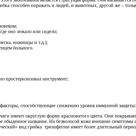
ибка способен поражать и людей, и животных, другой же – толь
ловеком;
где оно лежало или сидело;
еска, ножницы и т.д.);
енцем больного.
нно простерилизовал инструмент;
е факторы, способствующие снижению уровня иммунной защиты: 
Очаги имеют округлую форму красноватого цвета. Они покрывают
вое обыденное название. На безволосой коже внешние симптомы
веческий» вид грибка трихофитии имеет более длительный перио