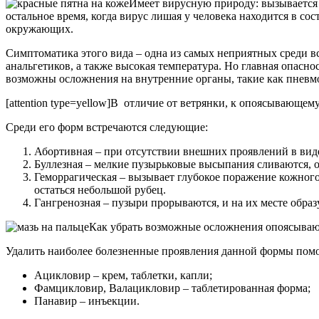
Имеет вирусную природу: вызывается 
остальное время, когда вирус лишая у человека находится в 
окружающих.
Симптоматика этого вида – одна из самых неприятных среди в
анальгетиков, а также высокая температура. Но главная опасн
возможны осложнения на внутренние органы, такие как пневм
[attention type=yellow]В отличие от ветрянки, к опоясывающему
Среди его форм встречаются следующие:
Абортивная – при отсутствии внешних проявлений в виде
Буллезная – мелкие пузырьковые высыпания сливаются, 
Геморрагическая – вызывает глубокое поражение кожног
остаться небольшой рубец.
Гангренозная – пузыри прорываются, и на их месте образ
Как убрать возможные осложнения опоясывающ
Удалить наиболее болезненные проявления данной формы помо
Ацикловир – крем, таблетки, капли;
Фамцикловир, Валацикловир – таблетированная форма;
Панавир – инъекции.