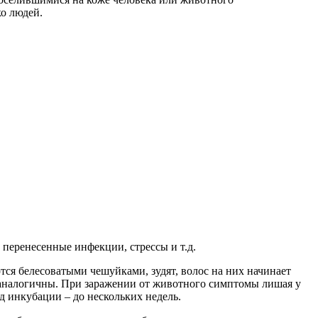
ко людей.
перенесенные инфекции, стрессы и т.д.
ся белесоватыми чешуйками, зудят, волос на них начинает
 аналогичны. При заражении от животного симптомы лишая у
д инкубации – до нескольких недель.