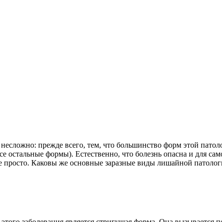
 несложно: прежде всего, тем, что большинство форм этой патол
все остальные формы). Естественно, что болезнь опасна и для са
не просто. Каковы же основные заразные виды лишайной патоло
того заболевания является стригущая форма. Она вызывается 