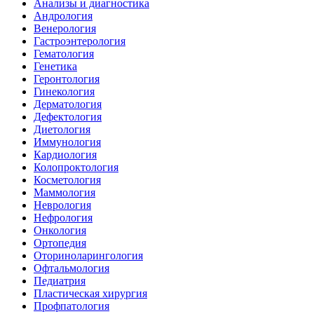
Анализы и диагностика
Андрология
Венерология
Гастроэнтерология
Гематология
Генетика
Геронтология
Гинекология
Дерматология
Дефектология
Диетология
Иммунология
Кардиология
Колопроктология
Косметология
Маммология
Неврология
Нефрология
Онкология
Ортопедия
Оториноларингология
Офтальмология
Педиатрия
Пластическая хирургия
Профпатология