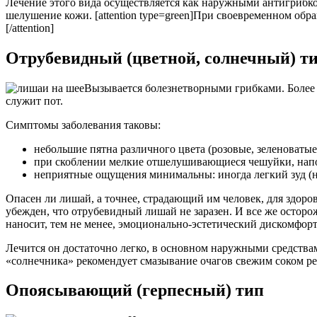
Лечение этого вида осуществляется как наружными антигрибко
шелушение кожи. [attention type=green]При своевременном обр
[/attention]
Отрубевидный (цветной, солнечный) т
Вызывается болезнетворными грибками. Более о
служит пот.
Симптомы заболевания таковы:
небольшие пятна различного цвета (розовые, зеленоватые
при скоблении мелкие отшелушивающиеся чешуйки, нап
неприятные ощущения минимальны: иногда легкий зуд (но
Опасен ли лишай, а точнее, страдающий им человек, для здоро
убежден, что отрубевидный лишай не заразен. И все же остор
наносит, тем не менее, эмоционально-эстетический дискомфорт
Лечится он достаточно легко, в основном наружными средствам
«солнечника» рекомендует смазывание очагов свежим соком ре
Опоясывающий (герпесный) тип