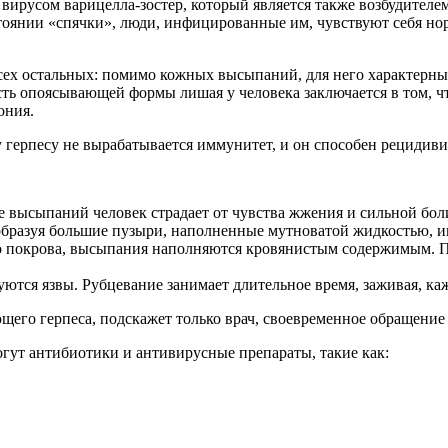
вирусом варицелла-зостер, который является также возбудителем
состоянии «спячки», люди, инфицированные им, чувствуют себя 
сех остальных: помимо кожных высыпаний, для него характерны
ость опоясывающей формы лишая у человека заключается в том, 
ония.
 герпесу не вырабатывается иммунитет, и он способен рецидивиро
 высыпаний человек страдает от чувства жжения и сильной бол
образуя большие пузыри, наполненные мутноватой жидкостью, ин
о покрова, высыпания наполняются кровянистым содержимым. По
уются язвы. Рубцевание занимает длительное время, заживая, каж
его герпеса, подскажет только врач, своевременное обращение 
гут антибиотики и антивирусные препараты, такие как: