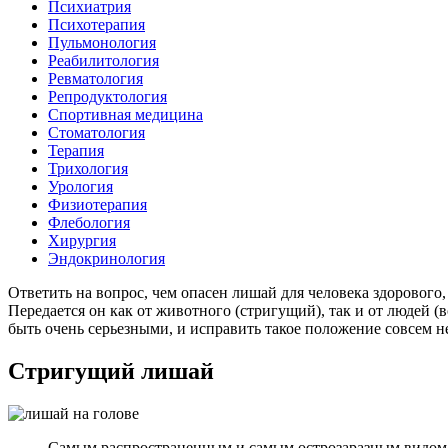
Психиатрия
Психотерапия
Пульмонология
Реабилитология
Ревматология
Репродуктология
Спортивная медицина
Стоматология
Терапия
Трихология
Урология
Физиотерапия
Флебология
Хирургия
Эндокринология
Ответить на вопрос, чем опасен лишай для человека здорового,
Передается он как от животного (стригущий), так и от людей (
быть очень серьезными, и исправить такое положение совсем 
Стригущий лишай
Самым распространенным и самым острозаразным видом э