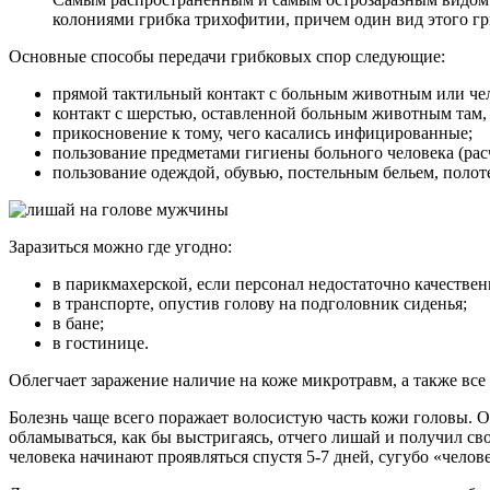
колониями грибка трихофитии, причем один вид этого гр
Основные способы передачи грибковых спор следующие:
прямой тактильный контакт с больным животным или че
контакт с шерстью, оставленной больным животным там, 
прикосновение к тому, чего касались инфицированные;
пользование предметами гигиены больного человека (расч
пользование одеждой, обувью, постельным бельем, полот
Заразиться можно где угодно:
в парикмахерской, если персонал недостаточно качестве
в транспорте, опустив голову на подголовник сиденья;
в бане;
в гостинице.
Облегчает заражение наличие на коже микротравм, а также вс
Болезнь чаще всего поражает волосистую часть кожи головы. 
обламываться, как бы выстригаясь, отчего лишай и получил с
человека начинают проявляться спустя 5-7 дней, сугубо «чело