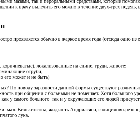
выми мазями, так и пероральными средствами, которые помогают
ащении к врачу вылечить его можно в течение двух-трех недель,
ип
стро проявляется обычно в жаркое время года (отсюда одно из 
, коричневатые), локализованные на спине, груди, животе;
оминающие отруби;
 его может и не быть).
вых? По поводу заразности данной формы существуют различные м
ожность при общении с больными не помешает. Хотя большого у
 как у самого больного, так и у окружающих его людей присутс
и: мазь Вилькинсона, жидкость Андриасяна, салицилово-резорци
пчатого лука.