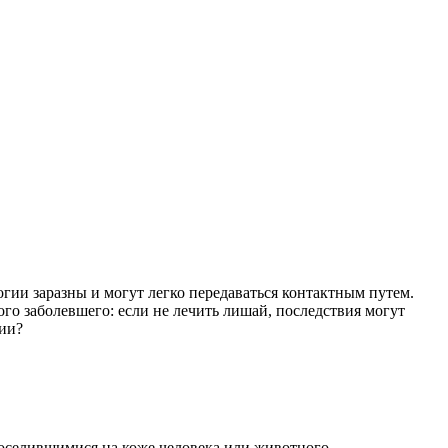
огии заразны и могут легко передаваться контактным путем.
мого заболевшего: если не лечить лишай, последствия могут
гии?
поселившимися на коже человека или животного