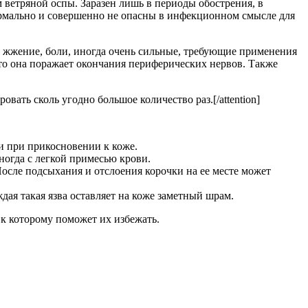
 ветряной оспы. Заразен лишь в периоды обострения, в
нормально и совершенно не опасны в инфекционном смысле для
 жжение, боли, иногда очень сильные, требующие применения
что она поражает окончания периферических нервов. Также
вать сколь угодно большое количество раз.[/attention]
и при прикосновении к коже.
огда с легкой примесью крови.
сле подсыхания и отслоения корочки на ее месте может
дая такая язва оставляет на коже заметный шрам.
к которому поможет их избежать.