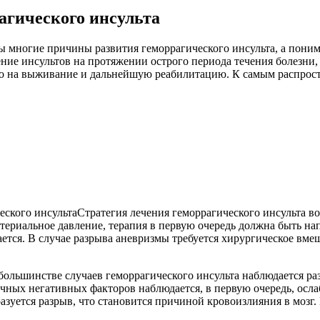
агического инсульта
ы многие причины развития геморрагического инсульта, а пони
ие инсультов на протяжении острого периода течения болезни, 
о на выживание и дальнейшую реабилитацию. К самым распрост
Стратегия лечения геморрагического инсульта в
риальное давление, терапия в первую очередь должна быть напр
тся. В случае разрыва аневризмы требуется хирургическое вмеш
большинстве случаев геморрагического инсульта наблюдается раз
чных негативных факторов наблюдается, в первую очередь, ослаб
разуется разрыв, что становится причиной кровоизлияния в мозг