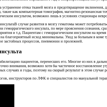
 устранение отека тканей мозга и предотвращение вклинения, дл
 такие как компьютерная томография, магнитно-резонансная то
ическим инсультом, возможно лишь в условиях стационара невро
В случае развития в мозгу гематомы может потребовать
нии геморрагического инсульта, по мере прояснения сознания, с
осприятия и т.д. Пациентам с геморрагическим инсультом на вр
 на благоприятный исход минимальны. Уход за больным в коме тр
ие застойных процессов, пневмонии и пролежней.
инсульта
реабилитацию пациентов, перенесших его. Многие из них в даль
таточно внимания, возможно хотя бы частичное восстановление 
ых случаях и годы, поэтому на скорый результат в этом случае р
огов, инструкторов по ЛФК и специалистов по мануальной тера