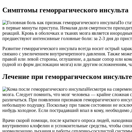
Симптомы геморрагического инсульта
По ста
в первые минуты приступа. Немалая доля смертности приходитс
реакций. Кровь в оболочках и тканях мозга является инородн
предшествуют интенсивные головные боли: за 2-3 дня до прис
Развитие геморрагического инсульта всегда носит острый хара
связано с увеличением внутричерепного давления. Также может
правой или левой стороны, оглушение, а дальше сопор или кома
(одной из форм дислокации мозга) или другим осложнениям, ч
Лечение при геморрагическом инсульте
Несмотря на современ
мозга. Следует помнить, что мозг человека — крайне сложная
различаться. При появлении признаков геморрагического инсул
небольшую подушку. Поскольку при таком состоянии не исключен
нибудь холодное. Если пострадавший впал в кому, необходимо 
Врачи скорой помощи, после краткого опроса людей, находивш
внутривенно клофелин и успокоительные средства, чтобы сни
нормализацию дыхания и работы сердечно-сосудистой системы