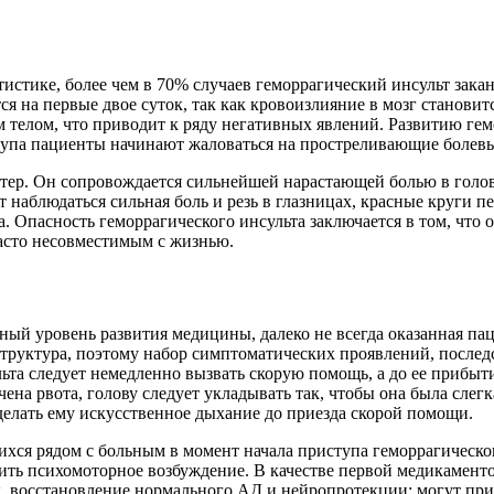
тистике, более чем в 70% случаев геморрагический инсульт зак
я на первые двое суток, так как кровоизлияние в мозг станови
ым телом, что приводит к ряду негативных явлений. Развитию ге
тупа пациенты начинают жаловаться на простреливающие болевы
ктер. Он сопровождается сильнейшей нарастающей болью в голов
 наблюдаться сильная боль и резь в глазницах, красные круги п
. Опасность геморрагического инсульта заключается в том, что 
асто несовместимым с жизнью.
ный уровень развития медицины, далеко не всегда оказанная п
 структура, поэтому набор симптоматических проявлений, после
ьта следует немедленно вызвать скорую помощь, а до ее прибыт
а рвота, голову следует укладывать так, чтобы она была слегка
делать ему искусственное дыхание до приезда скорой помощи.
ихся рядом с больным в момент начала приступа геморрагическо
зить психомоторное возбуждение. В качестве первой медикамен
, восстановление нормального АД и нейропротекции; могут при