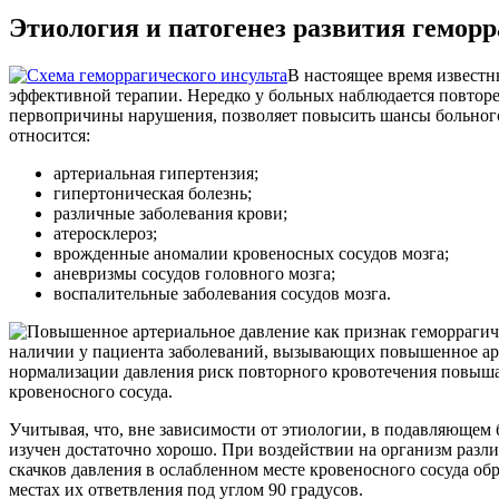
Этиология и патогенез развития геморр
В настоящее время известн
эффективной терапии. Нередко у больных наблюдается повторен
первопричины нарушения, позволяет повысить шансы больног
относится:
артериальная гипертензия;
гипертоническая болезнь;
различные заболевания крови;
атеросклероз;
врожденные аномалии кровеносных сосудов мозга;
аневризмы сосудов головного мозга;
воспалительные заболевания сосудов мозга.
наличии у пациента заболеваний, вызывающих повышенное арте
нормализации давления риск повторного кровотечения повышае
кровеносного сосуда.
Учитывая, что, вне зависимости от этиологии, в подавляющем 
изучен достаточно хорошо. При воздействии на организм разли
скачков давления в ослабленном месте кровеносного сосуда об
местах их ответвления под углом 90 градусов.