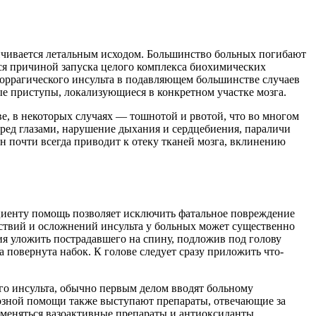
анчивается летальным исходом. Большинство больных погибают
тся причиной запуска целого комплекса биохимических
моррагического инсульта в подавляющем большинстве случаев
е приступы, локализующиеся в конкретном участке мозга.
е, в некоторых случаях — тошнотой и рвотой, что во многом
еред глазами, нарушение дыхания и сердцебиения, параличи
он почти всегда приводит к отеку тканей мозга, вклинению
ациенту помощь позволяет исключить фатальное повреждение
дствий и осложнений инсульта у больных может существенно
ия уложить пострадавшего на спину, подложив под голову
 повернута набок. К голове следует сразу приложить что-
го инсульта, обычно первым делом вводят больному
тозной помощи также выступают препараты, отвечающие за
меняться вазоактивные препараты и антиоксиданты.