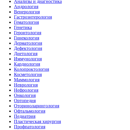
Анализы и диагностика
Андрология
Венерология
Гастроэнтерология
Гематология
Генетика
Геронтология
Гинекология
Дерматология
Дефектология
Диетология
Иммунология
Кардиология
Колопроктология
Косметология
Маммология
Неврология
Нефрология
Онкология
Ортопедия
Оториноларингология
Офтальмология
Педиатрия
Пластическая хирургия
Профпатология