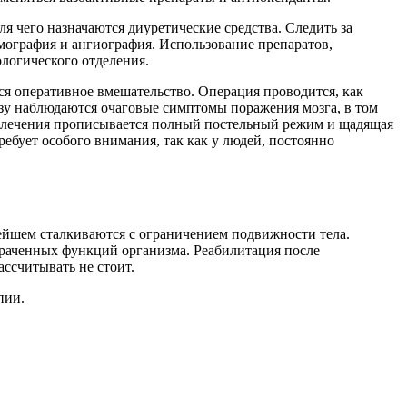
я чего назначаются диуретические средства. Следить за
мография и ангиография. Использование препаратов,
логического отделения.
ся оперативное вмешательство. Операция проводится, как
разу наблюдаются очаговые симптомы поражения мозга, в том
емя лечения прописывается полный постельный режим и щадящая
ебует особого внимания, так как у людей, постоянно
нейшем сталкиваются с ограничением подвижности тела.
утраченных функций организма. Реабилитация после
ассчитывать не стоит.
пии.