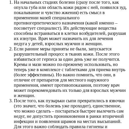
На начальных стадиях болезни (сразу после того, как
опухла губа или область кожи рядом с ней, появился зуд,
покалывание и чувство жжения) есть смысл в
применении мазей специального
противогерпетического назначения (какой именно –
посоветует специалист). Их действующие вещества
способны встраиваться в клетки возбудителей, разрушая
их изнутри. Врач может назначить их для лечения
недуга у детей, взрослых мужчин и женщин.
Если ранние меры приняты не были, запускается
разрушительный процесс в тканях кожи. После этого
избавиться от герпеса за один день уже не получится.
Кремы и мази можно по-прежнему использовать, но
теперь уже в комплексе с таблетками для приема внутрь
(более эффективны). Но важно помнить, что они, в
отличие от препаратов для местного наружного
применения, имеют противопоказания, поэтому врач
может порекомендовать их только для взрослых мужчин
и женщин.
После того, как пузырьки сыпи превратились в язвочки
(это значит, что болезнь уже проходит), единственное,
что можно сделать – постараться быстрее вылечить сам
недуг, не допустить проникновения в ранки вторичной
инфекции и появления шрамов на местах высыпаний.
Для этого важно соблюдать правила гигиены и