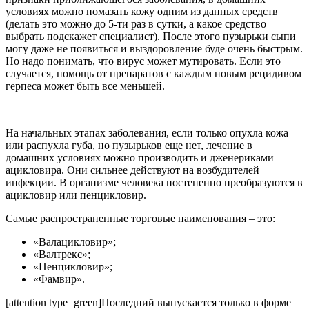
условиях можно помазать кожу одним из данных средств
(делать это можно до 5-ти раз в сутки, а какое средство
выбрать подскажет специалист). После этого пузырьки сыпи
могу даже не появиться и выздоровление буде очень быстрым.
Но надо понимать, что вирус может мутировать. Если это
случается, помощь от препаратов с каждым новым рецидивом
герпеса может быть все меньшей.
На начальных этапах заболевания, если только опухла кожа
или распухла губа, но пузырьков еще нет, лечение в
домашних условиях можно производить и дженериками
ацикловира. Они сильнее действуют на возбудителей
инфекции. В организме человека постепенно преобразуются в
ацикловир или пенцикловир.
Самые распространенные торговые наименования – это:
«Валацикловир»;
«Валтрекс»;
«Пенцикловир»;
«Фамвир».
[attention type=green]Последний выпускается только в форме