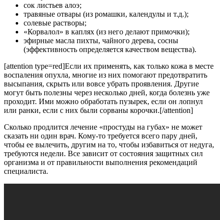
сок листьев алоэ;
травяные отвары (из ромашки, календулы и т.д.);
солевые растворы;
«Корвалол» в каплях (из него делают примочки);
эфирные масла пихты, чайного дерева, сосны
(эффективность определяется качеством вещества).
[attention type=red]Если их применять, как только кожа в месте
воспаления опухла, многие из них помогают предотвратить
высыпания, скрыть или вовсе убрать проявления. Другие
могут быть полезны через несколько дней, когда болезнь уже
проходит. Ими можно обработать пузырек, если он лопнул
или ранки, если с них были сорваны корочки.[/attention]
Сколько продлится лечение «простуды на губах» не может
сказать ни один врач. Кому-то требуется всего пару дней,
чтобы ее вылечить, другим на то, чтобы избавиться от недуга,
требуются недели. Все зависит от состояния защитных сил
организма и от правильности выполнения рекомендаций
специалиста.