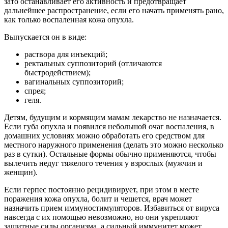
зато останавливает его активность и предотвращает
дальнейшее распространение, если его начать применять рано,
как только воспаленная кожа опухла.
Выпускается он в виде:
раствора для инъекций;
ректальных суппозиторий (отличаются
быстродействием);
вагинальных суппозиторий;
спрея;
геля.
Детям, будущим и кормящим мамам лекарство не назначается.
Если губа опухла и появился небольшой очаг воспаления, в
домашних условиях можно обработать его средством для
местного наружного применения (делать это можно несколько
раз в сутки). Остальные формы обычно применяются, чтобы
вылечить недуг тяжелого течения у взрослых (мужчин и
женщин).
Если герпес постоянно рецидивирует, при этом в месте
поражения кожа опухла, болит и чешется, врач может
назначить прием иммуностимуляторов. Избавиться от вируса
навсегда с их помощью невозможно, но они укрепляют
защитные силы организма, а сильный иммунитет может