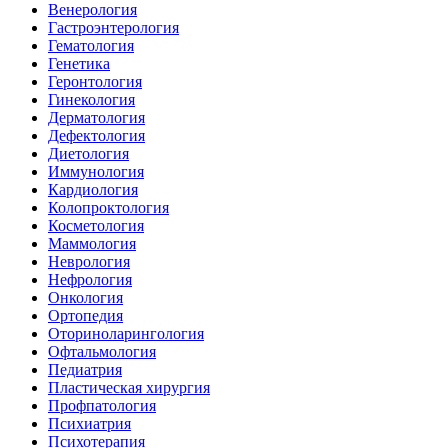
Венерология
Гастроэнтерология
Гематология
Генетика
Геронтология
Гинекология
Дерматология
Дефектология
Диетология
Иммунология
Кардиология
Колопроктология
Косметология
Маммология
Неврология
Нефрология
Онкология
Ортопедия
Оториноларингология
Офтальмология
Педиатрия
Пластическая хирургия
Профпатология
Психиатрия
Психотерапия