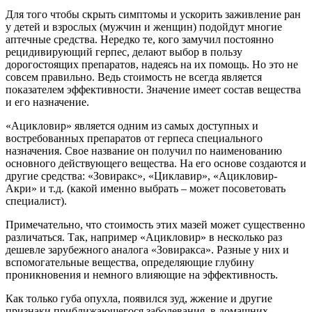
Для того чтобы скрыть симптомы и ускорить заживление ран
у детей и взрослых (мужчин и женщин) подойдут многие
аптечные средства. Нередко те, кого замучил постоянно
рецидивирующий герпес, делают выбор в пользу
дорогостоящих препаратов, надеясь на их помощь. Но это не
совсем правильно. Ведь стоимость не всегда является
показателем эффективности. Значение имеет состав вещества
и его назначение.
«Ацикловир» является одним из самых доступных и
востребованных препаратов от герпеса специального
назначения. Свое название он получил по наименованию
основного действующего вещества. На его основе создаются и
другие средства: «Зовиракс», «Циклавир», «Ацикловир-
Акри» и т.д. (какой именно выбрать – может посоветовать
специалист).
Примечательно, что стоимость этих мазей может существенно
различаться. Так, например «Ацикловир» в несколько раз
дешевле зарубежного аналога «Зовиракса». Разные у них и
вспомогательные вещества, определяющие глубину
проникновения и немного влияющие на эффективность.
Как только губа опухла, появился зуд, жжение и другие
признаки приближающегося заболевания, в домашних