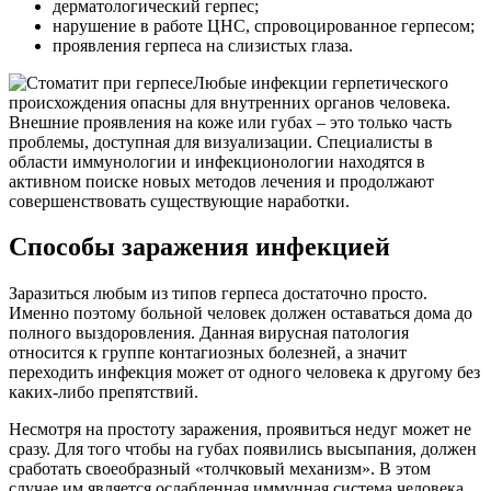
дерматологический герпес;
нарушение в работе ЦНС, спровоцированное герпесом;
проявления герпеса на слизистых глаза.
Любые инфекции герпетического
происхождения опасны для внутренних органов человека.
Внешние проявления на коже или губах – это только часть
проблемы, доступная для визуализации. Специалисты в
области иммунологии и инфекционологии находятся в
активном поиске новых методов лечения и продолжают
совершенствовать существующие наработки.
Способы заражения инфекцией
Заразиться любым из типов герпеса достаточно просто.
Именно поэтому больной человек должен оставаться дома до
полного выздоровления. Данная вирусная патология
относится к группе контагиозных болезней, а значит
переходить инфекция может от одного человека к другому без
каких-либо препятствий.
Несмотря на простоту заражения, проявиться недуг может не
сразу. Для того чтобы на губах появились высыпания, должен
сработать своеобразный «толчковый механизм». В этом
случае им является ослабленная иммунная система человека.