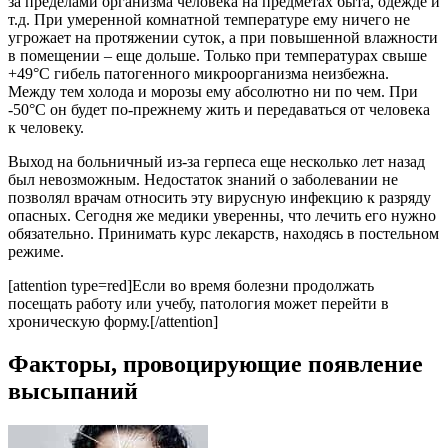
за пределами организма человека на предметах быта, одежде и
т.д. При умеренной комнатной температуре ему ничего не
угрожает на протяжении суток, а при повышенной влажности
в помещении – еще дольше. Только при температурах свыше
+49°С гибель патогенного микроорганизма неизбежна.
Между тем холода и морозы ему абсолютно ни по чем. При
-50°С он будет по-прежнему жить и передаваться от человека
к человеку.
Выход на больничный из-за герпеса еще несколько лет назад
был невозможным. Недостаток знаний о заболевании не
позволял врачам относить эту вирусную инфекцию к разряду
опасных. Сегодня же медики уверенны, что лечить его нужно
обязательно. Принимать курс лекарств, находясь в постельном
режиме.
[attention type=red]Если во время болезни продолжать
посещать работу или учебу, патология может перейти в
хроническую форму.[/attention]
Факторы, провоцирующие появление
высыпаний