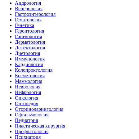
Андрология
Венерология
Гастроэнтерология
Гематология
Генетика
Геронтология
Гинекология
Дерматология
Дефектология
Диетология
Иммунология
Кардиология
Колопроктология
Косметология
Маммология
Неврология
Нефрология
Онкология
Ортопедия
Оториноларингология
Офтальмология
Педиатрия
Пластическая хирургия
Профпатология
Психиатрия