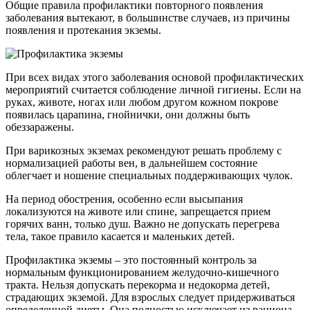
Общие правила профилактики повторного появления
заболевания вытекают, в большинстве случаев, из причины
появления и протекания экземы.
При всех видах этого заболевания основой профилактических
мероприятий считается соблюдение личной гигиены. Если на
руках, животе, ногах или любом другом кожном покрове
появилась царапина, гнойнички, они должны быть
обеззаражены.
При варикозных экземах рекомендуют решать проблему с
нормализацией работы вен, в дальнейшем состояние
облегчает и ношение специальных поддерживающих чулок.
На период обострения, особенно если высыпания
локализуются на животе или спине, запрещается прием
горячих ванн, только душ. Важно не допускать перегрева
тела, такое правило касается и маленьких детей.
Профилактика экземы – это постоянный контроль за
нормальным функционированием желудочно-кишечного
тракта. Нельзя допускать перекорма и недокорма детей,
страдающих экземой. Для взрослых следует придерживаться
определенной диеты. Она полностью исключает из рациона