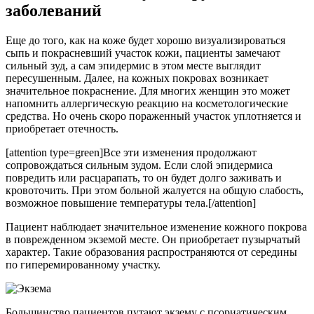
заболеваний
Еще до того, как на коже будет хорошо визуализироваться
сыпь и покрасневший участок кожи, пациенты замечают
сильный зуд, а сам эпидермис в этом месте выглядит
пересушенным. Далее, на кожных покровах возникает
значительное покраснение. Для многих женщин это может
напомнить аллергическую реакцию на косметологические
средства. Но очень скоро пораженный участок уплотняется и
приобретает отечность.
[attention type=green]Все эти изменения продолжают
сопровождаться сильным зудом. Если слой эпидермиса
повредить или расцарапать, то он будет долго заживать и
кровоточить. При этом больной жалуется на общую слабость,
возможное повышение температуры тела.[/attention]
Пациент наблюдает значительное изменение кожного покрова
в поврежденном экземой месте. Он приобретает пузырчатый
характер. Такие образования распространяются от середины
по гиперемированному участку.
Большинство пациентов путают экзему с псориатическим