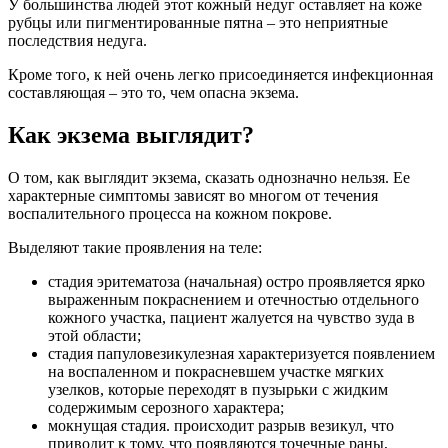
У большинства людей этот кожный недуг оставляет на коже
рубцы или пигментированные пятна – это неприятные
последствия недуга.
Кроме того, к ней очень легко присоединяется инфекционная
составляющая – это то, чем опасна экзема.
Как экзема выглядит?
О том, как выглядит экзема, сказать однозначно нельзя. Ее
характерные симптомы зависят во многом от течения
воспалительного процесса на кожном покрове.
Выделяют такие проявления на теле:
стадия эритематоза (начальная) остро проявляется ярко
выраженным покраснением и отечностью отдельного
кожного участка, пациент жалуется на чувство зуда в
этой области;
стадия папуловезикулезная характеризуется появлением
на воспаленном и покрасневшем участке мягких
узелков, которые переходят в пузырьки с жидким
содержимым серозного характера;
мокнущая стадия. происходит разрыв везикул, что
приводит к тому, что появляются точечные раны,