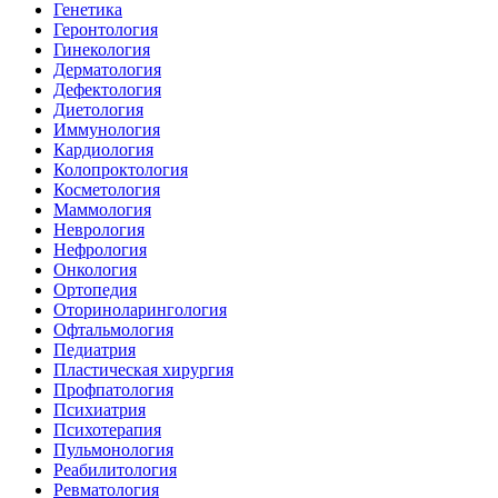
Генетика
Геронтология
Гинекология
Дерматология
Дефектология
Диетология
Иммунология
Кардиология
Колопроктология
Косметология
Маммология
Неврология
Нефрология
Онкология
Ортопедия
Оториноларингология
Офтальмология
Педиатрия
Пластическая хирургия
Профпатология
Психиатрия
Психотерапия
Пульмонология
Реабилитология
Ревматология