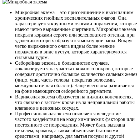
Микробная экзема
– это присоединение к высыпаниям
хронических гнойных воспалительных очагов. Она
характеризуется крупными очагами поражения, которые
имеют четко выраженные очертания. Микробная экзема
покрыта корками серого или зеленоватого оттенка, при
удалении которых образуются мокнущие раны. Вокруг
четко выраженного очага видны более мелкие
поражения в виде пустул, которые характеризуются
сильным зудом.
Себорейная экзема,
в большинстве случаев,
локализируется на участках кожного покрова, которые
содержат достаточно большое количество сальных желез
(лицо, уши, часть головы, покрытая волосами,
междулопаточная область). Чаще всего она развивается
на фоне имеющегося себорейного дерматита.
Варикозная экзема
образуется на нижних конечностях,
что связано с застоем крови из-за неправильной работы
клапанов в венозных сосудах.
Профессиональная экзема
появляется вследствие
частого воздействия на кожу химических факторов или
постоянного ее повреждения. Может быть вызвана
никелем, хромом, а также обычными бытовыми
средствами, например, для мытья посуды и другой