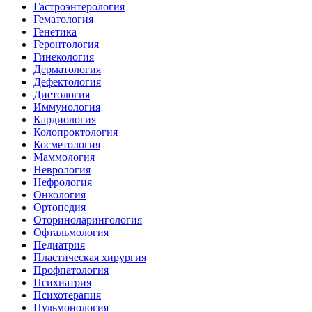
Гастроэнтерология
Гематология
Генетика
Геронтология
Гинекология
Дерматология
Дефектология
Диетология
Иммунология
Кардиология
Колопроктология
Косметология
Маммология
Неврология
Нефрология
Онкология
Ортопедия
Оториноларингология
Офтальмология
Педиатрия
Пластическая хирургия
Профпатология
Психиатрия
Психотерапия
Пульмонология