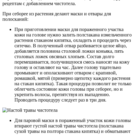
рецептам с добавлением чистотела.
При себорее из растения делают маски и отвары для
полосканий:
При приготовлении маски для пораженного участка
кожи на голове нужно залить полстакана измельченного
растения стаканом кипятка, охладить и процедить через
ситечко. В полученный отвар разбивается целое яйцо,
добавляется половина столовой ложки коньяка, пять
столовых ложек овсяных хлопьев. Состав долго
перемешивается, получившуюся смесь наносят на кожу
голову и оставляют на час. Далее голову тщательно
промывают и ополаскивают отваром с крапивой,
ромашкой, мятой (примерно щепотку каждого растения
на стакан кипятка). Такая процедура позволит не только
облегчить состояние кожи головы при себорее, но и
укрепить волосы, препятствуя их выпадению.
Проводить процедуру следует раз в три дня.
Для паровой маски в пораженный участок кожи головы
втирают густой настой травы чистотела (полстакана
сухой травы на полтора стакана кипятка) и обматывают