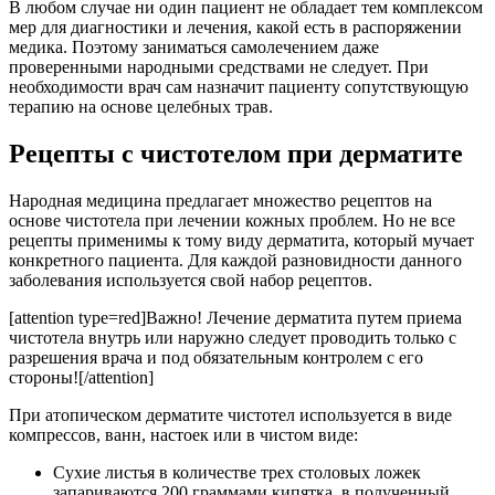
В любом случае ни один пациент не обладает тем комплексом
мер для диагностики и лечения, какой есть в распоряжении
медика. Поэтому заниматься самолечением даже
проверенными народными средствами не следует. При
необходимости врач сам назначит пациенту сопутствующую
терапию на основе целебных трав.
Рецепты с чистотелом при дерматите
Народная медицина предлагает множество рецептов на
основе чистотела при лечении кожных проблем. Но не все
рецепты применимы к тому виду дерматита, который мучает
конкретного пациента. Для каждой разновидности данного
заболевания используется свой набор рецептов.
[attention type=red]Важно! Лечение дерматита путем приема
чистотела внутрь или наружно следует проводить только с
разрешения врача и под обязательным контролем с его
стороны![/attention]
При атопическом дерматите чистотел используется в виде
компрессов, ванн, настоек или в чистом виде:
Сухие листья в количестве трех столовых ложек
запариваются 200 граммами кипятка, в полученный