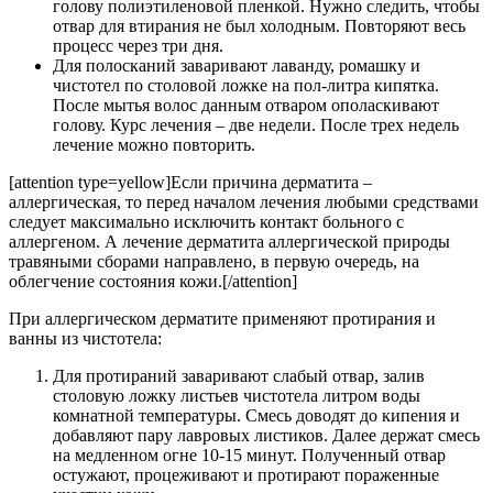
голову полиэтиленовой пленкой. Нужно следить, чтобы
отвар для втирания не был холодным. Повторяют весь
процесс через три дня.
Для полосканий заваривают лаванду, ромашку и
чистотел по столовой ложке на пол-литра кипятка.
После мытья волос данным отваром ополаскивают
голову. Курс лечения – две недели. После трех недель
лечение можно повторить.
[attention type=yellow]Если причина дерматита –
аллергическая, то перед началом лечения любыми средствами
следует максимально исключить контакт больного с
аллергеном. А лечение дерматита аллергической природы
травяными сборами направлено, в первую очередь, на
облегчение состояния кожи.[/attention]
При аллергическом дерматите применяют протирания и
ванны из чистотела:
Для протираний заваривают слабый отвар, залив
столовую ложку листьев чистотела литром воды
комнатной температуры. Смесь доводят до кипения и
добавляют пару лавровых листиков. Далее держат смесь
на медленном огне 10-15 минут. Полученный отвар
остужают, процеживают и протирают пораженные