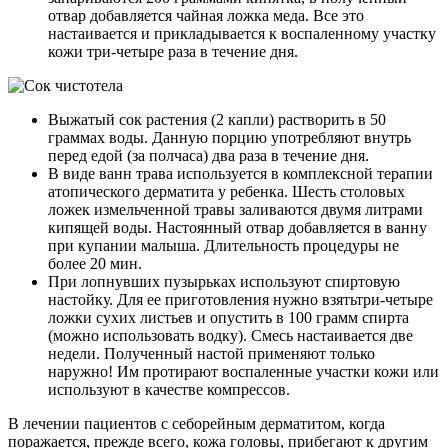
отвар добавляется чайная ложка меда. Все это
настаивается и прикладывается к воспаленному участку
кожи три-четыре раза в течение дня.
Выжатый сок растения (2 капли) растворить в 50
граммах воды. Данную порцию употребляют внутрь
перед едой (за полчаса) два раза в течение дня.
В виде ванн трава используется в комплексной терапии
атопического дерматита у ребенка. Шесть столовых
ложек измельченной травы заливаются двумя литрами
кипящей воды. Настоянный отвар добавляется в ванну
при купании малыша. Длительность процедуры не
более 20 мин.
При лопнувших пузырьках используют спиртовую
настойку. Для ее приготовления нужно взятьтри-четыре
ложки сухих листьев и опустить в 100 грамм спирта
(можно использовать водку). Смесь настаивается две
недели. Полученный настой применяют только
наружно! Им протирают воспаленные участки кожи или
используют в качестве компрессов.
В лечении пациентов с себорейным дерматитом, когда
поражается, прежде всего, кожа головы, прибегают к другим