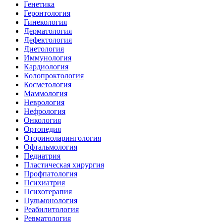
Генетика
Геронтология
Гинекология
Дерматология
Дефектология
Диетология
Иммунология
Кардиология
Колопроктология
Косметология
Маммология
Неврология
Нефрология
Онкология
Ортопедия
Оториноларингология
Офтальмология
Педиатрия
Пластическая хирургия
Профпатология
Психиатрия
Психотерапия
Пульмонология
Реабилитология
Ревматология