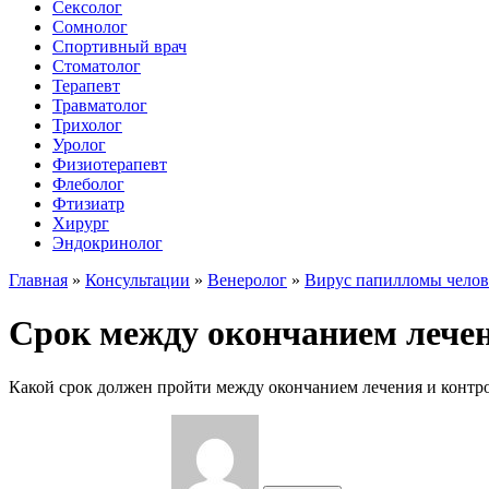
Сексолог
Сомнолог
Спортивный врач
Стоматолог
Терапевт
Травматолог
Трихолог
Уролог
Физиотерапевт
Флеболог
Фтизиатр
Хирург
Эндокринолог
Главная
»
Консультации
»
Венеролог
»
Вирус папилломы челов
Срок между окончанием лече
Какой срок должен пройти между окончанием лечения и контр