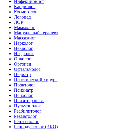
Инфекционист
Кардиолог
Косметолог
Логопед
ЛОР
Маммолог
Мануальный терапевт
Массажист
Нарколог
Невролог
Нефролог
Онколог
Ортопед
Офтальмолог
Педиатр
Пластический хирург
Проктолог
Психиатр
Психолог
Психотерапевт
Пульмонолог
Реабилитолог
Ревматолог
Рентгенолог
Репродуктолог (ЭКО)