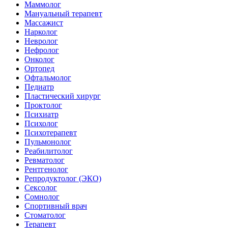
Маммолог
Мануальный терапевт
Массажист
Нарколог
Невролог
Нефролог
Онколог
Ортопед
Офтальмолог
Педиатр
Пластический хирург
Проктолог
Психиатр
Психолог
Психотерапевт
Пульмонолог
Реабилитолог
Ревматолог
Рентгенолог
Репродуктолог (ЭКО)
Сексолог
Сомнолог
Спортивный врач
Стоматолог
Терапевт