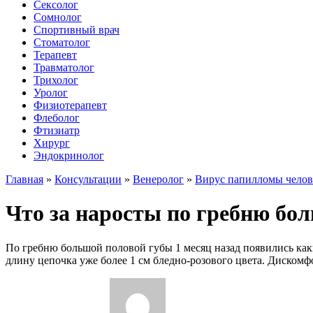
Сексолог
Сомнолог
Спортивный врач
Стоматолог
Терапевт
Травматолог
Трихолог
Уролог
Физиотерапевт
Флеболог
Фтизиатр
Хирург
Эндокринолог
Главная
»
Консультации
»
Венеролог
»
Вирус папилломы челов
Что за наросты по гребню бо
По гребню большой половой губы 1 месяц назад появились какие
длину цепочка уже более 1 см бледно-розового цвета. Дискомфо