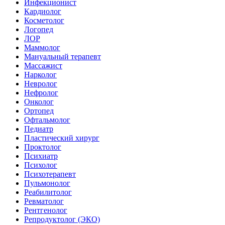
Инфекционист
Кардиолог
Косметолог
Логопед
ЛОР
Маммолог
Мануальный терапевт
Массажист
Нарколог
Невролог
Нефролог
Онколог
Ортопед
Офтальмолог
Педиатр
Пластический хирург
Проктолог
Психиатр
Психолог
Психотерапевт
Пульмонолог
Реабилитолог
Ревматолог
Рентгенолог
Репродуктолог (ЭКО)