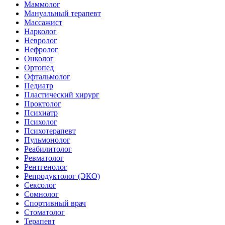
Маммолог
Мануальный терапевт
Массажист
Нарколог
Невролог
Нефролог
Онколог
Ортопед
Офтальмолог
Педиатр
Пластический хирург
Проктолог
Психиатр
Психолог
Психотерапевт
Пульмонолог
Реабилитолог
Ревматолог
Рентгенолог
Репродуктолог (ЭКО)
Сексолог
Сомнолог
Спортивный врач
Стоматолог
Терапевт