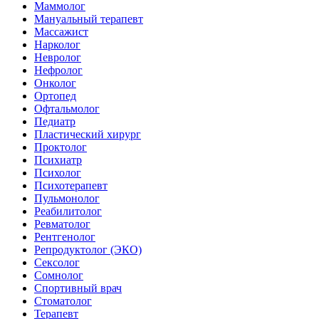
Маммолог
Мануальный терапевт
Массажист
Нарколог
Невролог
Нефролог
Онколог
Ортопед
Офтальмолог
Педиатр
Пластический хирург
Проктолог
Психиатр
Психолог
Психотерапевт
Пульмонолог
Реабилитолог
Ревматолог
Рентгенолог
Репродуктолог (ЭКО)
Сексолог
Сомнолог
Спортивный врач
Стоматолог
Терапевт