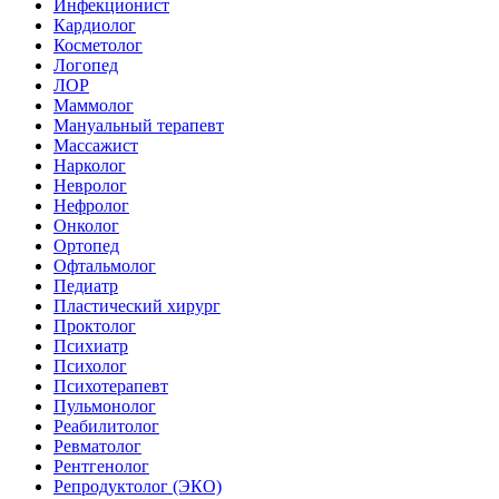
Инфекционист
Кардиолог
Косметолог
Логопед
ЛОР
Маммолог
Мануальный терапевт
Массажист
Нарколог
Невролог
Нефролог
Онколог
Ортопед
Офтальмолог
Педиатр
Пластический хирург
Проктолог
Психиатр
Психолог
Психотерапевт
Пульмонолог
Реабилитолог
Ревматолог
Рентгенолог
Репродуктолог (ЭКО)