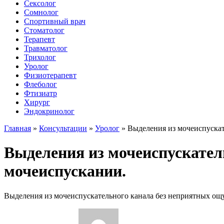
Сексолог
Сомнолог
Спортивный врач
Стоматолог
Терапевт
Травматолог
Трихолог
Уролог
Физиотерапевт
Флеболог
Фтизиатр
Хирург
Эндокринолог
Главная
»
Консультации
»
Уролог
»
Выделения из мочеиспуска
Выделения из мочеиспускател
мочеиспускании.
Выделения из мочеиспускательного канала без неприятных о