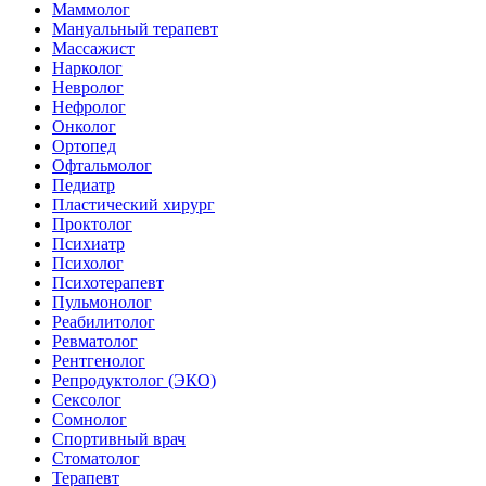
Маммолог
Мануальный терапевт
Массажист
Нарколог
Невролог
Нефролог
Онколог
Ортопед
Офтальмолог
Педиатр
Пластический хирург
Проктолог
Психиатр
Психолог
Психотерапевт
Пульмонолог
Реабилитолог
Ревматолог
Рентгенолог
Репродуктолог (ЭКО)
Сексолог
Сомнолог
Спортивный врач
Стоматолог
Терапевт