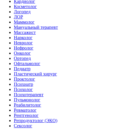
Кардиолог
Косметолог
Логопед
ЛОР
Маммолог
Мануальный терапевт
Массажист
Нарколог
Невролог
Нефролог
Онколог
Ортопед
Офтальмолог
Педиатр
Пластический хирург
Проктолог
Психиатр
Психолог
Психотерапевт
Пульмонолог
Реабилитолог
Ревматолог
Рентгенолог
Репродуктолог (ЭКО)
Сексолог