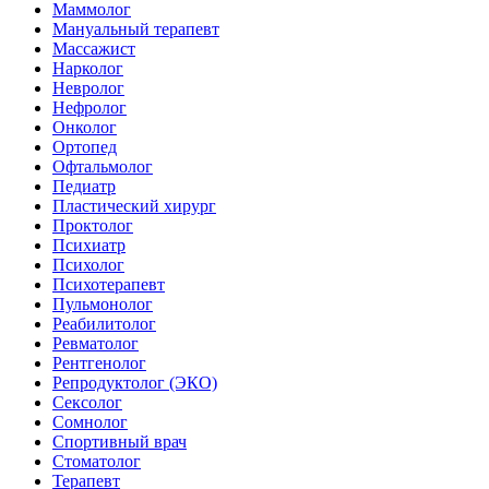
Маммолог
Мануальный терапевт
Массажист
Нарколог
Невролог
Нефролог
Онколог
Ортопед
Офтальмолог
Педиатр
Пластический хирург
Проктолог
Психиатр
Психолог
Психотерапевт
Пульмонолог
Реабилитолог
Ревматолог
Рентгенолог
Репродуктолог (ЭКО)
Сексолог
Сомнолог
Спортивный врач
Стоматолог
Терапевт