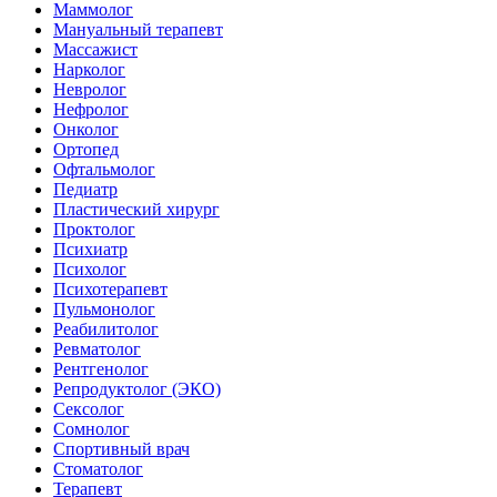
Маммолог
Мануальный терапевт
Массажист
Нарколог
Невролог
Нефролог
Онколог
Ортопед
Офтальмолог
Педиатр
Пластический хирург
Проктолог
Психиатр
Психолог
Психотерапевт
Пульмонолог
Реабилитолог
Ревматолог
Рентгенолог
Репродуктолог (ЭКО)
Сексолог
Сомнолог
Спортивный врач
Стоматолог
Терапевт