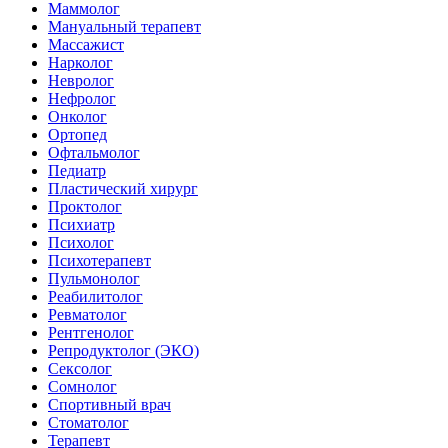
Маммолог
Мануальный терапевт
Массажист
Нарколог
Невролог
Нефролог
Онколог
Ортопед
Офтальмолог
Педиатр
Пластический хирург
Проктолог
Психиатр
Психолог
Психотерапевт
Пульмонолог
Реабилитолог
Ревматолог
Рентгенолог
Репродуктолог (ЭКО)
Сексолог
Сомнолог
Спортивный врач
Стоматолог
Терапевт