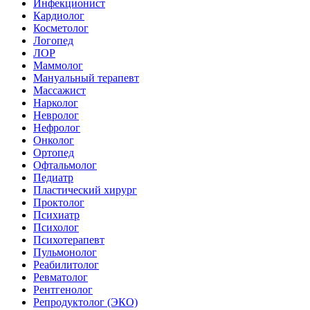
Инфекционист
Кардиолог
Косметолог
Логопед
ЛОР
Маммолог
Мануальный терапевт
Массажист
Нарколог
Невролог
Нефролог
Онколог
Ортопед
Офтальмолог
Педиатр
Пластический хирург
Проктолог
Психиатр
Психолог
Психотерапевт
Пульмонолог
Реабилитолог
Ревматолог
Рентгенолог
Репродуктолог (ЭКО)