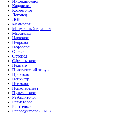
Инфекционист
Кардиолог
Косметолог
Логопед
ЛОР
Маммолог
Мануальный терапевт
Массажист
Нарколог
Невролог
Нефролог
Онколог
Ортопед
Офтальмолог
Педиатр
Пластический хирург
Проктолог
Психиатр
Психолог
Психотерапевт
Пульмонолог
Реабилитолог
Ревматолог
Рентгенолог
Репродуктолог (ЭКО)