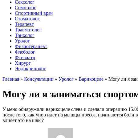
Сексолог
Сомнолог
Спортивный врач
Стоматолог
Терапевт
Травматолог
Трихолог
Уролог
Физиотерапевт
Флеболог
Фтизиатр
Хирург
Эндокринолог
Главная
»
Консультации
»
Уролог
»
Варикоцеле
»
Могу ли я зан
Могу ли я заниматься спортом
У меня обнаружили варикоцеле слева и сделали операцию 15.06.
после того, как упор идет на мышцы пресса, начинаются боли в
влияет это на швы?