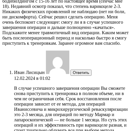
бодибилдингом с 15-16 лет по настоящее время (сейчас мне
18). Недавний осмотр показал, что степень варикоцеле 2-3.
Никаких физических проявлений не наблюдаю (нет ни боли,
ни дискомфорта). Сейчас решил сделать операцию. Меня
очень беспокоит следующее: смогу ли я в случае успешного
завершения операции и дальше полноценно «качаться».
Подскажите менее травмотичный вид операции. Каким может
быть послеоперационный период и насколько быстро я смогу
приступить к тренеровкам. Заранее огромное вам спасибо.
Иван Лисицын
Ответить
12.02.2024 в 01:02
В случае успешного завершения операции Вы сможете
снова приступить к тренировка в полном объеме, ни в
чем не ограничивая себя. Срок восстановления после
операции зависит от ее метода, для операций
Иваниссевича и микрохирургической реваскуляризации
это 2-3 месяца, для операций по методу Мармар и
лапароскопической — не больше 1 месяца. Но суть этих
операций и их эффективность при варикоцеле разная, и
стоит тщательно обдумать все при выборе метода