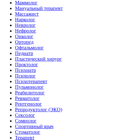
Маммолог
Мануальный терапевт
Массажист
Нарколог
Невролог
Нефролог
Онколог
Ортопед
Офтальмолог
Педиатр
Пластический хирург
Проктолог
Психиатр
Психолог
Психотерапевт
Пульмонолог
Реабилитолог
Ревматолог
Рентгенолог
Репродуктолог (ЭКО)
Сексолог
Сомнолог
Спортивный врач
Стоматолог
Терапевт