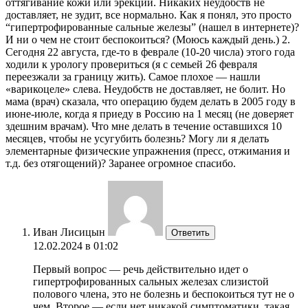
оттягивание кожи или эрекции. Никаких неудобств не
доставляет, не зудит, все нормально. Как я понял, это просто
“гипертрофированные сальные железы” (нашел в интернете)?
И ни о чем не стоит беспокоиться? (Моюсь каждый день.) 2.
Сегодня 22 августа, где-то в феврале (10-20 числа) этого года
ходили к урологу провериться (я с семьей 26 февраля
переезжали за границу жить). Самое плохое — нашли
«варикоцеле» слева. Неудобств не доставляет, не болит. Но
мама (врач) сказала, что операцию будем делать в 2005 году в
июне-июле, когда я приеду в Россию на 1 месяц (не доверяет
здешним врачам). Что мне делать в течение оставшихся 10
месяцев, чтобы не усугубить болезнь? Могу ли я делать
элементарные физические упражнения (пресс, отжимания и
т.д. без отягощений)? Заранее огромное спасибо.
Иван Лисицын
Ответить
12.02.2024 в 01:02
Первый вопрос — речь действительно идет о
гипертрофированных сальных железах слизистой
полового члена, это не болезнь и беспокоиться тут не о
чем. Второе — если нет никакой симптоматики, такая