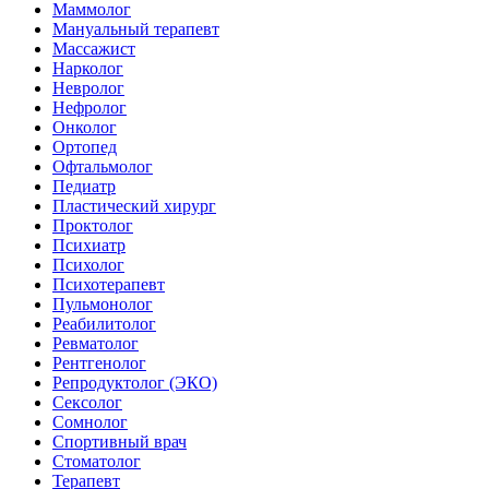
Маммолог
Мануальный терапевт
Массажист
Нарколог
Невролог
Нефролог
Онколог
Ортопед
Офтальмолог
Педиатр
Пластический хирург
Проктолог
Психиатр
Психолог
Психотерапевт
Пульмонолог
Реабилитолог
Ревматолог
Рентгенолог
Репродуктолог (ЭКО)
Сексолог
Сомнолог
Спортивный врач
Стоматолог
Терапевт