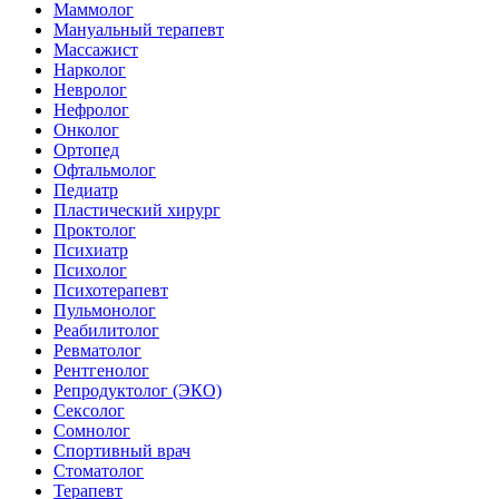
Маммолог
Мануальный терапевт
Массажист
Нарколог
Невролог
Нефролог
Онколог
Ортопед
Офтальмолог
Педиатр
Пластический хирург
Проктолог
Психиатр
Психолог
Психотерапевт
Пульмонолог
Реабилитолог
Ревматолог
Рентгенолог
Репродуктолог (ЭКО)
Сексолог
Сомнолог
Спортивный врач
Стоматолог
Терапевт