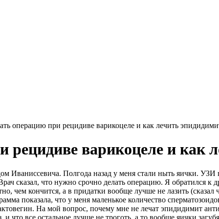
ать операцию при рецидиве варикоцеле и как лечить эпидидими
и рецидиве варикоцеле и как 
ом Иваниссевича. Полгода назад у меня стали ныть яички. УЗИ п
рач сказал, что нужно срочно делать операцию. Я обратился к др
тно, чем кончится, а в придатки вообще лучше не лазить (сказал 
амма показала, что у меня маленькое количество сперматозоидо
актовегин. На мой вопрос, почему мне не лечат эпидидимит анти
 и что все остальное лучше не троготь, а то вообще яички загуб