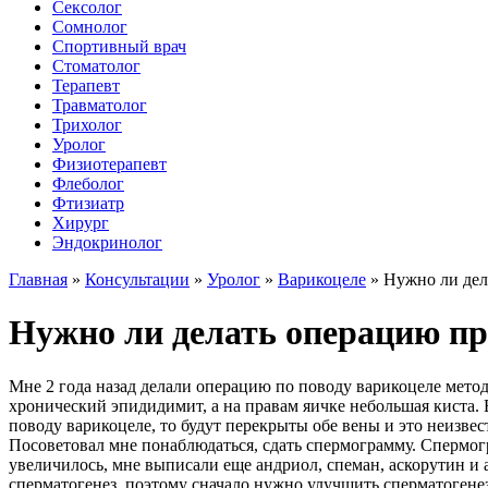
Сексолог
Сомнолог
Спортивный врач
Стоматолог
Терапевт
Травматолог
Трихолог
Уролог
Физиотерапевт
Флеболог
Фтизиатр
Хирург
Эндокринолог
Главная
»
Консультации
»
Уролог
»
Варикоцеле
»
Нужно ли дел
Нужно ли делать операцию пр
Мне 2 года назад делали операцию по поводу варикоцеле метод
хронический эпидидимит, а на правам яичке небольшая киста. В
поводу варикоцеле, то будут перекрыты обе вены и это неизвес
Посоветовал мне понаблюдаться, сдать спермограмму. Спермогр
увеличилось, мне выписали еще андриол, спеман, аскорутин и 
сперматогенез, поэтому сначало нужно улучшить сперматогенез,