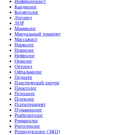
Инфекционист
Кардиолог
Косметолог
Логопед
ЛОР
Маммолог
Мануальный терапевт
Массажист
Нарколог
Невролог
Нефролог
Онколог
Ортопед
Офтальмолог
Педиатр
Пластический хирург
Проктолог
Психиатр
Психолог
Психотерапевт
Пульмонолог
Реабилитолог
Ревматолог
Рентгенолог
Репродуктолог (ЭКО)