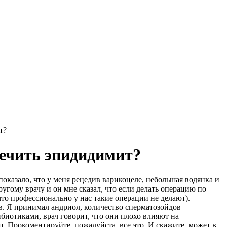
т?
лечить эпидидимит?
оказало, что у меня рецедив варикоцеле, небольшая водянка и
угому врачу и он мне сказал, что если делать операцию по
что профессионально у нас такие операции не делают).
в. Я принимал андриол, количество сперматозойдов
биотиками, врач говорит, что они плохо влияют на
ят. Прокоментируйте, пожалуйста, все это. И скажите, может в