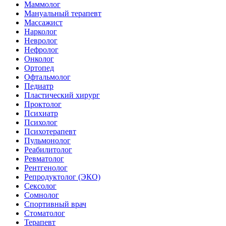
Маммолог
Мануальный терапевт
Массажист
Нарколог
Невролог
Нефролог
Онколог
Ортопед
Офтальмолог
Педиатр
Пластический хирург
Проктолог
Психиатр
Психолог
Психотерапевт
Пульмонолог
Реабилитолог
Ревматолог
Рентгенолог
Репродуктолог (ЭКО)
Сексолог
Сомнолог
Спортивный врач
Стоматолог
Терапевт