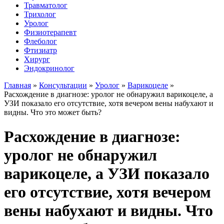
Травматолог
Трихолог
Уролог
Физиотерапевт
Флеболог
Фтизиатр
Хирург
Эндокринолог
Главная
»
Консультации
»
Уролог
»
Варикоцеле
»
Расхождение в диагнозе: уролог не обнаружил варикоцеле, а
УЗИ показало его отсутствие, хотя вечером вены набухают и
видны. Что это может быть?
Расхождение в диагнозе:
уролог не обнаружил
варикоцеле, а УЗИ показало
его отсутствие, хотя вечером
вены набухают и видны. Что