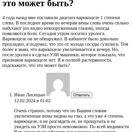
это может быть?
4 года назад мне поставили диагноз варикоцеле 1 степени
слева. В последнее время по вечерам вены слева очень сильно
набухают (их видно невооруженным глазом), иногда
появляются боли. Сегодня утром поситил уролога.
Варикоцеле он не обнаружил. В кабинете было довольно
прохладно, я подумал, что это от холода сосуды сузились. Тем
более я знаю, что варикоцеле увеличивается к вечеру. Но,
после уролога я сделал УЗИ машонки, которое показало, что
признаков варикоцеле нет. Я в полной растерянности,
подскажите, что это может быть?
Иван Лисицын
Ответить
12.02.2024 в 01:02
Очень странно, потому что по Вашим словам
увеличенные вены видны на глаз, а это уже 4 степень
варикоцеле, и не разглядеть ее, не прощупать и не
увидеть на УЗИ просто невозможно. По всей видимости
Вам стоит сразу обратиться в клинику, где делают