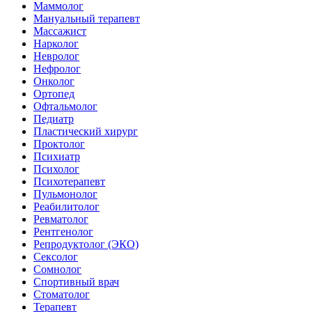
Маммолог
Мануальный терапевт
Массажист
Нарколог
Невролог
Нефролог
Онколог
Ортопед
Офтальмолог
Педиатр
Пластический хирург
Проктолог
Психиатр
Психолог
Психотерапевт
Пульмонолог
Реабилитолог
Ревматолог
Рентгенолог
Репродуктолог (ЭКО)
Сексолог
Сомнолог
Спортивный врач
Стоматолог
Терапевт