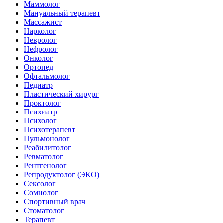
Маммолог
Мануальный терапевт
Массажист
Нарколог
Невролог
Нефролог
Онколог
Ортопед
Офтальмолог
Педиатр
Пластический хирург
Проктолог
Психиатр
Психолог
Психотерапевт
Пульмонолог
Реабилитолог
Ревматолог
Рентгенолог
Репродуктолог (ЭКО)
Сексолог
Сомнолог
Спортивный врач
Стоматолог
Терапевт