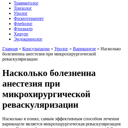
Травматолог
Трихолог
Уролог
Физиотерапевт
Флеболог
Фтизиатр
Хирург
Эндокринолог
Главная
»
Консультации
»
Уролог
»
Варикоцеле
»
Насколько
болезненна анестезия при микрохирургической
реваскуляризации
Насколько болезненна
анестезия при
микрохирургической
реваскуляризации
Насколько я понял, самым эффективным способом лечения
варикоцеле является микрохирургическая реваскуляризация