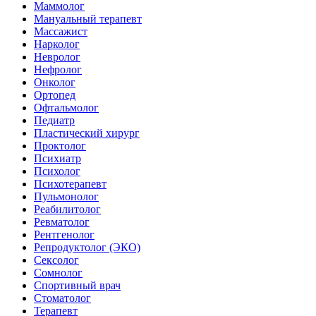
Маммолог
Мануальный терапевт
Массажист
Нарколог
Невролог
Нефролог
Онколог
Ортопед
Офтальмолог
Педиатр
Пластический хирург
Проктолог
Психиатр
Психолог
Психотерапевт
Пульмонолог
Реабилитолог
Ревматолог
Рентгенолог
Репродуктолог (ЭКО)
Сексолог
Сомнолог
Спортивный врач
Стоматолог
Терапевт