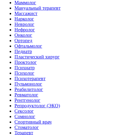
Маммолог
Мануальный терапевт
Массажист
Нарколог
Невролог
Нефролог
Онколог
Ортопед
Офтальмолог
Педиатр
Пластический хирург
Проктолог
Психиатр
Психолог
Психотерапевт
Пульмонолог
Реабилитолог
Ревматолог
Рентгенолог
Репродуктолог (ЭКО)
Сексолог
Сомнолог
Спортивный врач
Стоматолог
Терапевт