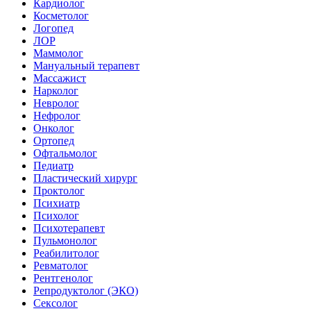
Кардиолог
Косметолог
Логопед
ЛОР
Маммолог
Мануальный терапевт
Массажист
Нарколог
Невролог
Нефролог
Онколог
Ортопед
Офтальмолог
Педиатр
Пластический хирург
Проктолог
Психиатр
Психолог
Психотерапевт
Пульмонолог
Реабилитолог
Ревматолог
Рентгенолог
Репродуктолог (ЭКО)
Сексолог