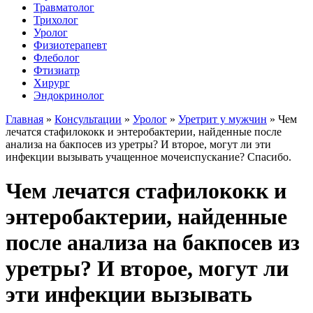
Травматолог
Трихолог
Уролог
Физиотерапевт
Флеболог
Фтизиатр
Хирург
Эндокринолог
Главная
»
Консультации
»
Уролог
»
Уретрит у мужчин
»
Чем
лечатся стафилококк и энтеробактерии, найденные после
анализа на бакпосев из уретры? И второе, могут ли эти
инфекции вызывать учащенное мочеиспускание? Спасибо.
Чем лечатся стафилококк и
энтеробактерии, найденные
после анализа на бакпосев из
уретры? И второе, могут ли
эти инфекции вызывать