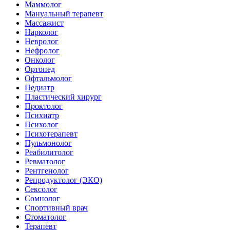
Маммолог
Мануальный терапевт
Массажист
Нарколог
Невролог
Нефролог
Онколог
Ортопед
Офтальмолог
Педиатр
Пластический хирург
Проктолог
Психиатр
Психолог
Психотерапевт
Пульмонолог
Реабилитолог
Ревматолог
Рентгенолог
Репродуктолог (ЭКО)
Сексолог
Сомнолог
Спортивный врач
Стоматолог
Терапевт