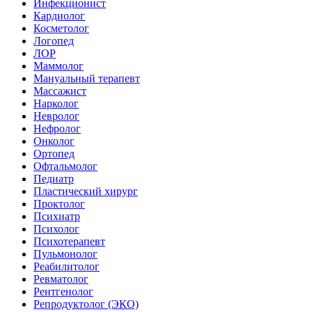
Инфекционист
Кардиолог
Косметолог
Логопед
ЛОР
Маммолог
Мануальный терапевт
Массажист
Нарколог
Невролог
Нефролог
Онколог
Ортопед
Офтальмолог
Педиатр
Пластический хирург
Проктолог
Психиатр
Психолог
Психотерапевт
Пульмонолог
Реабилитолог
Ревматолог
Рентгенолог
Репродуктолог (ЭКО)