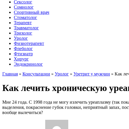
Сексолог
Сомнолог
Спортивный врач
Стоматолог
Терапевт
Травматолог
Трихолог
Уролог
Физиотерапевт
Флеболог
Фтизиатр
Хирург
Эндокринолог
Главная
»
Консультации
»
Уролог
»
Уретрит у мужчин
»
Как ле
Как лечить хроническую уреап
Мне 24 года. С 1998 года не могу излечить уреаплазму (так п
выделения, покраснение губок головки, неприятный запах, по
вообще вылечиться?