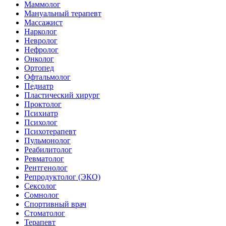
Маммолог
Мануальный терапевт
Массажист
Нарколог
Невролог
Нефролог
Онколог
Ортопед
Офтальмолог
Педиатр
Пластический хирург
Проктолог
Психиатр
Психолог
Психотерапевт
Пульмонолог
Реабилитолог
Ревматолог
Рентгенолог
Репродуктолог (ЭКО)
Сексолог
Сомнолог
Спортивный врач
Стоматолог
Терапевт