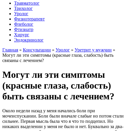
Травматолог
Трихолог
Уролог
Физиотерапевт
Флеболог
Фтизиатр
Хирург
Эндокринолог
Главная
»
Консультации
»
Уролог
»
Уретрит у мужчин
»
Могут ли эти симптомы (красные глаза, слабость) быть
связаны с лечением?
Могут ли эти симптомы
(красные глаза, слабость)
быть связаны с лечением?
Около недели назад у меня начались боли при
мочеиспускании. Боли были вначале слабые но потом стали
сильнее. Первая мысль была что я что то подцепил. Но
никаких выделении у меня не было и нет. Буквально за два-