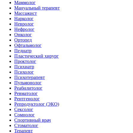
Маммолог
Мануальный терапевт
Массажист
Нарколог
Невролог
Нефролог
Онколог
Ортопед
Офтальмолог
Педиатр
Пластический хирург
Проктолог
Психиатр
Психолог
Психотерапевт
Пульмонолог
Реабилитолог
Ревматолог
Рентгенолог
Репродуктолог (ЭКО)
Сексолог
Сомнолог
Спортивный врач
Стоматолог
Терапевт