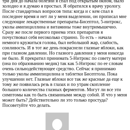
три дня до начала болезни я спал под открытым окном, было
холодно и я думаю я простыл. Я обратился к врачу урологу.
После стандартных вопросов типа: когда и с кем спал в
последнее время и нет ли у меня выделении, он прописал мне
следующие лекарственные препараты-Бисептол, 5-нитрокс,
уколы амипициллина и витамины тоже внутримышечно.
Сразу же после первого приема этих препаратов я
почуствовал себя несоколько странно. То есть – начала
немного кружиться голова, был небольшой жар, слабость,
сонливость. И в тот же день покраснели глазные яблоки, как
при глазном давлении. Но глазного давления у меня никогда
не было. Я прекратил принимать 5-Нитрокс по совету матери
(она по образованию медик) так как 5-Нитрокс по ее словам
очень сильнодействующее средство. Сейчас я принимаю
только уколы аммипицилина и таблетки Бисептола. Пока
улучшении нет. Глазные яблоки все так же красные да еще к
тому же появилась резь в глазах и по утрам скопление
большого количества глазных ферментов. Могут ли все эти
симптомы как то быть связанными между собой. И что у меня
может быть? Действительно ли это только простуда?
Посоветуйте что делать.