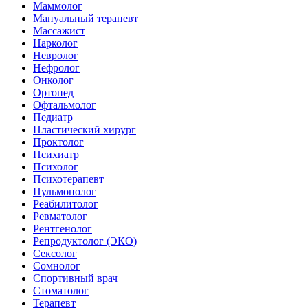
Маммолог
Мануальный терапевт
Массажист
Нарколог
Невролог
Нефролог
Онколог
Ортопед
Офтальмолог
Педиатр
Пластический хирург
Проктолог
Психиатр
Психолог
Психотерапевт
Пульмонолог
Реабилитолог
Ревматолог
Рентгенолог
Репродуктолог (ЭКО)
Сексолог
Сомнолог
Спортивный врач
Стоматолог
Терапевт