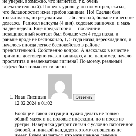
не уверен, возможно, что нагнетаю, т.к. очень
впечатлительный). Пошел к урологу, он посмотрел, сказал,
что баланопостит из-за грибов кандида. Но! Сделан был
только мазок, по результатам — абс. чистый, больше ничего не
делеаось. Раписал капсулы (4 дня), содовые ванночки, и мазь
на две недели. Еще предыстория — последний
незащищенный контакт был больше чем 4 года назад, и
раньше вроде не беспокоило, 1, 5 года назад переохладился, и
началось иногда легкое беспокойство в районе
предстательной. Собственно вопрос. А насколько в качестве
причины достоверно указан кандидоз, а не, например, начало
простатита и неадекватная гигиена? По-моему, реальный
эффект был только от гигиены…
Иван Лисицын
Ответить
12.02.2024 в 01:02
Вообще в такой ситуации нужно делать не только
общий мазок и на половые инфекции, но и посев из
уретры. Наверняка уретрит связан с условно-патогенной
флорой, и никакой кандидоз к этому отношения не
имеет. Будем надеяться, что назначенное лечение