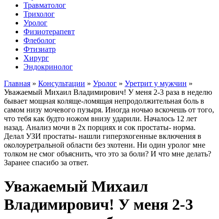
Травматолог
Трихолог
Уролог
Физиотерапевт
Флеболог
Фтизиатр
Хирург
Эндокринолог
Главная
»
Консультации
»
Уролог
»
Уретрит у мужчин
»
Уважаемый Михаил Владимирович! У меня 2-3 раза в неделю
бывает мощная коляще-ломящая непродолжительная боль в
самом низу мочевого пузыря. Иногда ночью вскочешь от того,
что тебя как будто ножом внизу ударили. Началось 12 лет
назад. Анализ мочи в 2х порциях и сок простаты- норма.
Делал УЗИ простаты- нашли гиперэхогенные включения в
околоуретральной области без эхотени. Ни один уролог мне
толком не смог объяснить, что это за боли? И что мне делать?
Заранее спасибо за ответ.
Уважаемый Михаил
Владимирович! У меня 2-3