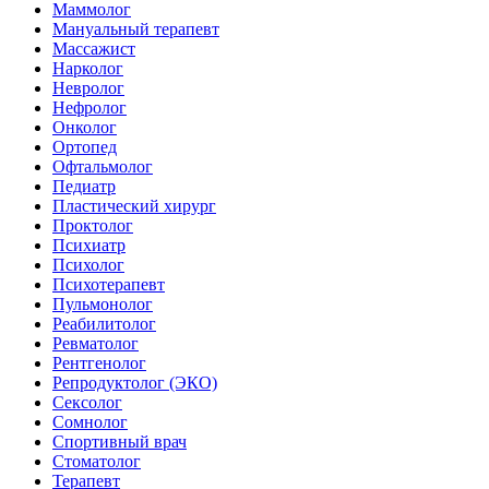
Маммолог
Мануальный терапевт
Массажист
Нарколог
Невролог
Нефролог
Онколог
Ортопед
Офтальмолог
Педиатр
Пластический хирург
Проктолог
Психиатр
Психолог
Психотерапевт
Пульмонолог
Реабилитолог
Ревматолог
Рентгенолог
Репродуктолог (ЭКО)
Сексолог
Сомнолог
Спортивный врач
Стоматолог
Терапевт