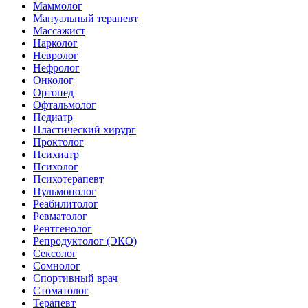
Маммолог
Мануальный терапевт
Массажист
Нарколог
Невролог
Нефролог
Онколог
Ортопед
Офтальмолог
Педиатр
Пластический хирург
Проктолог
Психиатр
Психолог
Психотерапевт
Пульмонолог
Реабилитолог
Ревматолог
Рентгенолог
Репродуктолог (ЭКО)
Сексолог
Сомнолог
Спортивный врач
Стоматолог
Терапевт