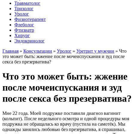
Травматолог
Трихолог
Уролог
Физиотерапевт
Флеболог
Фтизиатр
Хирург
Эндокринолог
Главная
»
Консультации
»
Уролог
»
Уретрит у мужчин
»
Что
это может быть: жжение после мочеиспускания и зуд после
секса без презерватива?
Что это может быть: жжение
после мочеиспускания и зуд
после секса без презерватива?
Мне 22 года. Моей подружке поставили диагноз вагинит
(кольпит). После недельного осмотра и одной процедуры моя
подружка не обращалась ко врачу (пустила на самотёк). Мы
однажды занялись любовью без презерватива, я спрашивал,