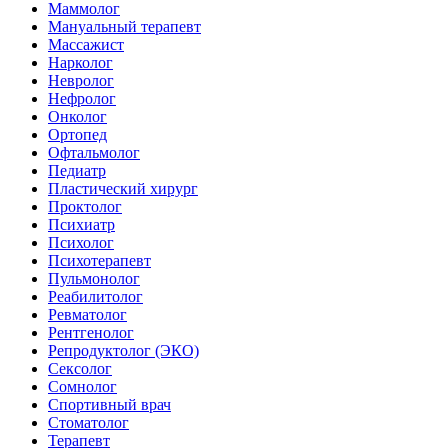
Маммолог
Мануальный терапевт
Массажист
Нарколог
Невролог
Нефролог
Онколог
Ортопед
Офтальмолог
Педиатр
Пластический хирург
Проктолог
Психиатр
Психолог
Психотерапевт
Пульмонолог
Реабилитолог
Ревматолог
Рентгенолог
Репродуктолог (ЭКО)
Сексолог
Сомнолог
Спортивный врач
Стоматолог
Терапевт