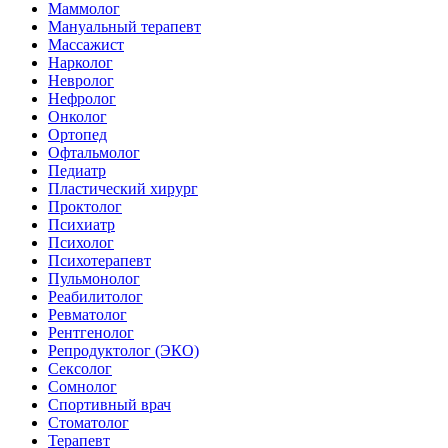
Маммолог
Мануальный терапевт
Массажист
Нарколог
Невролог
Нефролог
Онколог
Ортопед
Офтальмолог
Педиатр
Пластический хирург
Проктолог
Психиатр
Психолог
Психотерапевт
Пульмонолог
Реабилитолог
Ревматолог
Рентгенолог
Репродуктолог (ЭКО)
Сексолог
Сомнолог
Спортивный врач
Стоматолог
Терапевт