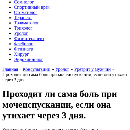
Сомнолог
Спортивный врач
Стоматолог
Терапевт
Травматолог
Трихолог
Уролог
Физиотерапевт
Флеболог
Фтизиатр
Хирург
Эндокринолог
Главная
»
Консультации
»
Уролог
»
Уретрит у мужчин
»
Проходит ли сама боль при мочеиспускании, если она утихает
через 3 дня.
Проходит ли сама боль при
мочеиспускании, если она
утихает через 3 дня.
Буквально 3 дня назад у меня началась боль при