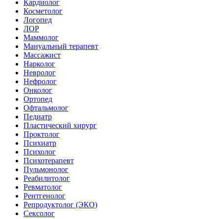
Кардиолог
Косметолог
Логопед
ЛОР
Маммолог
Мануальный терапевт
Массажист
Нарколог
Невролог
Нефролог
Онколог
Ортопед
Офтальмолог
Педиатр
Пластический хирург
Проктолог
Психиатр
Психолог
Психотерапевт
Пульмонолог
Реабилитолог
Ревматолог
Рентгенолог
Репродуктолог (ЭКО)
Сексолог