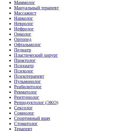
Маммолог
Мануальный терапевт
Массажист
Нарколог
Невролог
Нефролог
Онколог
Ортопед
Офтальмолог
Педиатр
Пластический хирург
Проктолог
Психиатр
Психолог
Психотерапевт
Пульмонолог
Реабилитолог
Ревматолог
Рентгенолог
Репродуктолог (ЭКО)
Сексолог
Сомнолог
Спортивный врач
Стоматолог
Терапевт