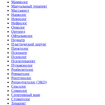
Маммолог
Мануальный терапевт
Массажист
Нарколог
Невролог
Нефролог
Онколог
Ортопед
Офтальмолог
Педиатр
Пластический хирург
Проктолог
Психиатр
Психолог
Психотерапевт
Пульмонолог
Реабилитолог
Ревматолог
Рентгенолог
Репродуктолог (ЭКО)
Сексолог
Сомнолог
Спортивный врач
Стоматолог
Терапевт