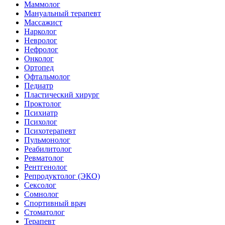
Маммолог
Мануальный терапевт
Массажист
Нарколог
Невролог
Нефролог
Онколог
Ортопед
Офтальмолог
Педиатр
Пластический хирург
Проктолог
Психиатр
Психолог
Психотерапевт
Пульмонолог
Реабилитолог
Ревматолог
Рентгенолог
Репродуктолог (ЭКО)
Сексолог
Сомнолог
Спортивный врач
Стоматолог
Терапевт